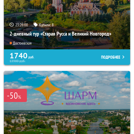
23:25:57
Купили:
8
2-дневный тур «Старая Русса и Великий Новгород»
Достоевская
1740
ПОДРОБНЕЕ
руб.
13900
руб.
-50
%