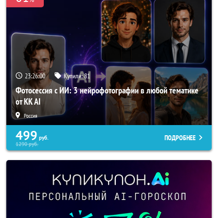
23:25:57
Купили:
81
Фотосессия с ИИ: 3 нейрофотографии в любой тематике
от KK AI
Россия
499
ПОДРОБНЕЕ
руб.
1290
руб.