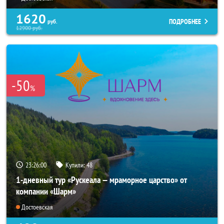
1620
ПОДРОБНЕЕ
руб.
12900
руб.
-50
%
23:25:57
Купили:
48
1-дневный тур «Рускеала — мраморное царство» от
компании «Шарм»
Достоевская