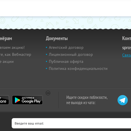
тнёрам
Документы
Кон
елаем акцию!
Агентский договор
spro
е, как Вебмастер
Лицензионный договор
Связ
е акции
Публичная оферта
Политика конфиденциальности
Ищите скидки поблизости,
не выходя из чата: