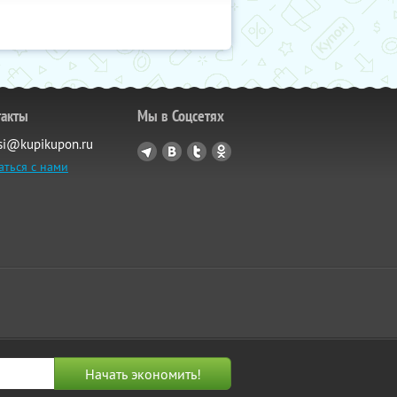
такты
Мы в Соцсетях
si@kupikupon.ru
аться с нами