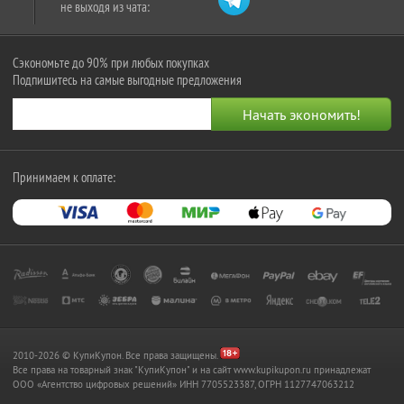
не выходя из чата:
Сэкономьте до 90% при любых покупках
Подпишитесь на самые выгодные предложения
Принимаем к оплате:
2010-2026 © КупиКупон. Все права защищены.
Все права на товарный знак "КупиКупон" и на сайт www.kupikupon.ru принадлежат
OOO «Агентство цифровых решений» ИНН 7705523387, ОГРН 1127747063212