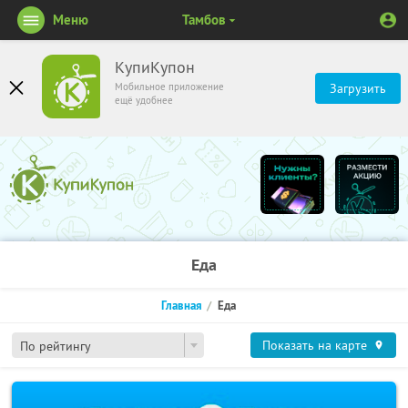
Меню
Тамбов
КупиКупон
Мобильное приложение
Загрузить
ещё удобнее
Еда
Главная
Еда
Показать на карте
По рейтингу