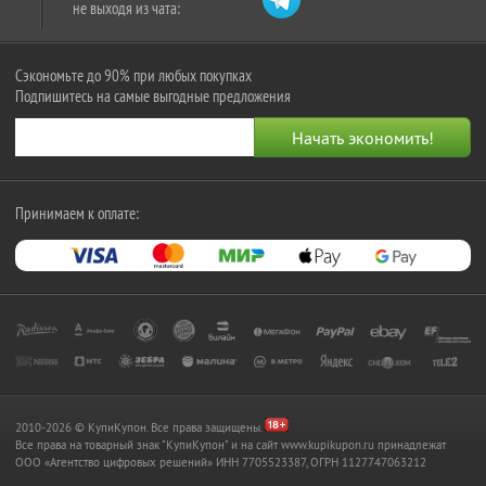
не выходя из чата:
Сэкономьте до 90% при любых покупках
Подпишитесь на самые выгодные предложения
Принимаем к оплате:
2010-2026 © КупиКупон. Все права защищены.
Все права на товарный знак "КупиКупон" и на сайт www.kupikupon.ru принадлежат
OOO «Агентство цифровых решений» ИНН 7705523387, ОГРН 1127747063212