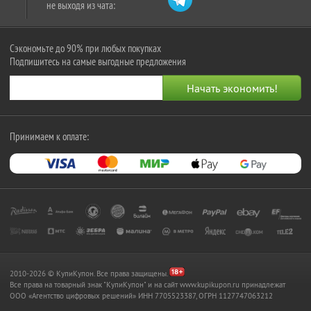
не выходя из чата:
Сэкономьте до 90% при любых покупках
Подпишитесь на самые выгодные предложения
Принимаем к оплате:
2010-2026 © КупиКупон. Все права защищены.
Все права на товарный знак "КупиКупон" и на сайт www.kupikupon.ru принадлежат
OOO «Агентство цифровых решений» ИНН 7705523387, ОГРН 1127747063212