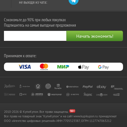
не выходя из чата:
Сэкономьте до 90% при любых покупках
Подпишитесь на самые выгодные предложения
Принимаем к оплате:
2010-2026 © КупиКупон. Все права защищены.
Все права на товарный знак "КупиКупон" и на сайт www.kupikupon.ru принадлежат
OOO «Агентство цифровых решений» ИНН 7705523387, ОГРН 1127747063212