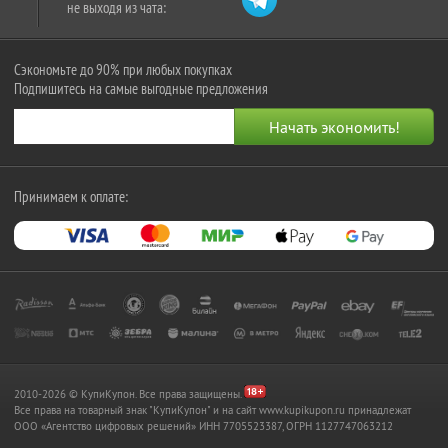
не выходя из чата:
Сэкономьте до 90% при любых покупках
Подпишитесь на самые выгодные предложения
Принимаем к оплате:
2010-2026 © КупиКупон. Все права защищены.
Все права на товарный знак "КупиКупон" и на сайт www.kupikupon.ru принадлежат
OOO «Агентство цифровых решений» ИНН 7705523387, ОГРН 1127747063212