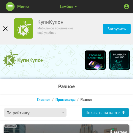
Меню
Тамбов
КупиКупон
Мобильное приложение
Загрузить
ещё удобнее
Разное
Главная
Промокоды
Разное
Показать на карте
По рейтингу