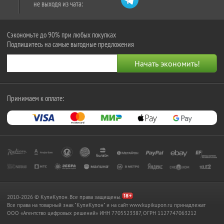
не выходя из чата:
Сэкономьте до 90% при любых покупках
Подпишитесь на самые выгодные предложения
Принимаем к оплате:
2010-2026 © КупиКупон. Все права защищены.
Все права на товарный знак "КупиКупон" и на сайт www.kupikupon.ru принадлежат
OOO «Агентство цифровых решений» ИНН 7705523387, ОГРН 1127747063212