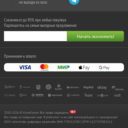
не выходя из чата:
Сэкономьте до 90% при любых покупках
Подпишитесь на самые выгодные предложения
Принимаем к оплате:
2010-2026 © КупиКупон. Все права защищены.
Все права на товарный знак "КупиКупон" и на сайт www.kupikupon.ru принадлежат
OOO «Агентство цифровых решений» ИНН 7705523387, ОГРН 1127747063212