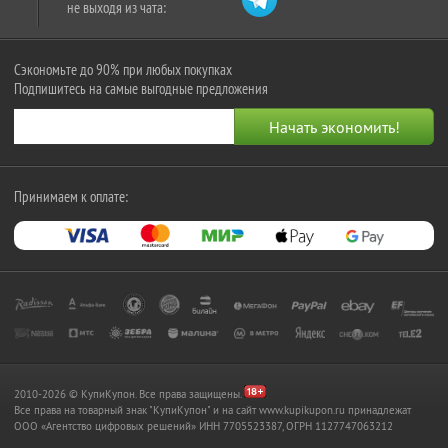
не выходя из чата:
Сэкономьте до 90% при любых покупках
Подпишитесь на самые выгодные предложения
Принимаем к оплате:
2010-2026 © КупиКупон. Все права защищены.
Все права на товарный знак "КупиКупон" и на сайт www.kupikupon.ru принадлежат
OOO «Агентство цифровых решений» ИНН 7705523387, ОГРН 1127747063212