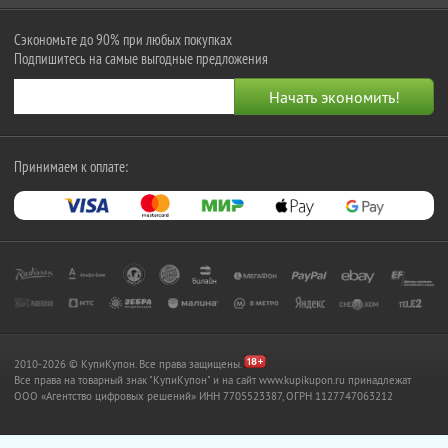
Сэкономьте до 90% при любых покупках
Подпишитесь на самые выгодные предложения
Принимаем к оплате:
2010-2026 © КупиКупон. Все права защищены.
Все права на товарный знак "КупиКупон" и на сайт www.kupikupon.ru принадлежат
OOO «Агентство цифровых решений» ИНН 7705523387, ОГРН 1127747063212