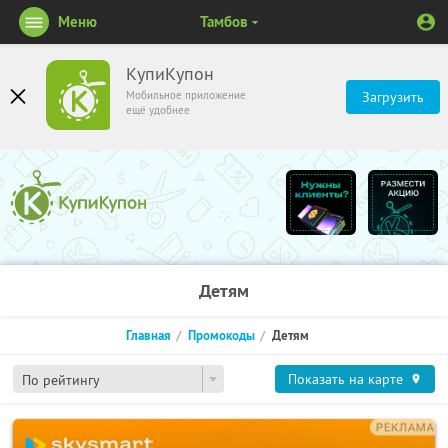
Меню
Тамбов
КупиКупон
Мобильное приложение
Загрузить
ещё удобнее
Детям
Главная
Промокоды
Детям
Показать на карте
По рейтингу