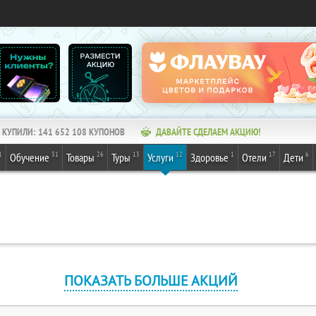
КУПИЛИ:
141 652 108
КУПОНОВ
ДАВАЙТЕ СДЕЛАЕМ АКЦИЮ!
1
31
26
13
12
1
17
6
Обучение
Товары
Туры
Услуги
Здоровье
Отели
Дети
ПОКАЗАТЬ БОЛЬШЕ АКЦИЙ