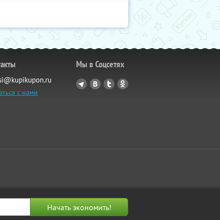
такты
Мы в Соцсетях
si@kupikupon.ru
аться с нами