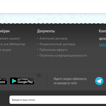
тнёрам
Документы
Кон
елаем акцию!
Агентский договор
spro
е, как Вебмастер
Лицензионный договор
Связ
е акции
Публичная оферта
Политика конфиденциальности
Ищите скидки поблизости,
не выходя из чата: