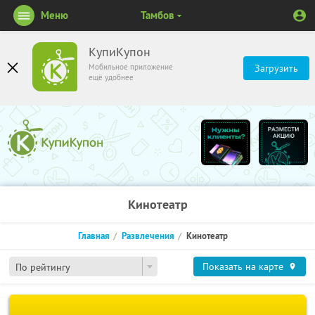
Меню
Тамбов
КупиКупон
Мобильное приложение
Загрузить
ещё удобнее
Кинотеатр
Главная
Развлечения
Кинотеатр
Показать на карте
По рейтингу