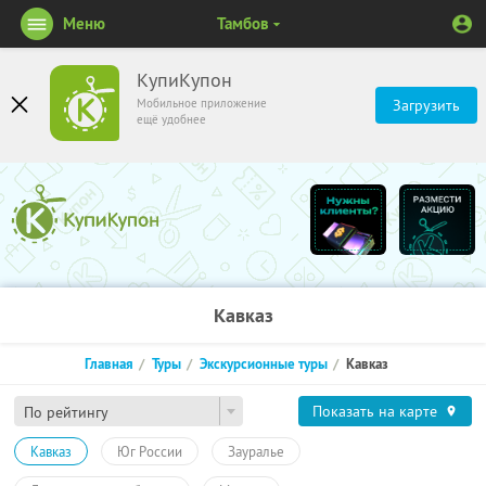
Меню
Тамбов
КупиКупон
Мобильное приложение
Загрузить
ещё удобнее
Кавказ
Главная
Туры
Экскурсионные туры
Кавказ
Показать на карте
По рейтингу
Кавказ
Юг России
Зауралье