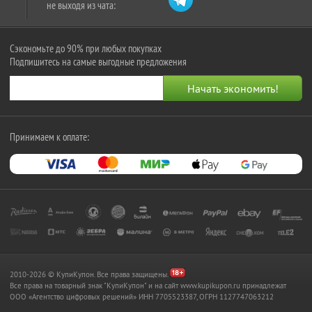
не выходя из чата:
Сэкономьте до 90% при любых покупках
Подпишитесь на самые выгодные предложения
Принимаем к оплате:
2010-2026 © КупиКупон. Все права защищены.
Все права на товарный знак "КупиКупон" и на сайт www.kupikupon.ru принадлежат
OOO «Агентство цифровых решений» ИНН 7705523387, ОГРН 1127747063212