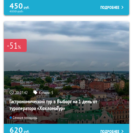
450
ПОДРОБНЕЕ
руб.
4550
руб.
-51
%
20:27:40
Купили:
5
Гастрономический тур в Выборг на 1 день от
туроператора «ХохломаТур»
Сенная площадь
620
ПОДРОБНЕЕ
руб.