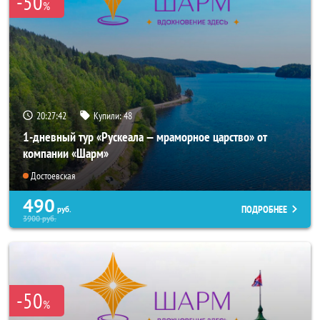
-50
%
20:27:40
Купили:
48
1-дневный тур «Рускеала — мраморное царство» от
компании «Шарм»
Достоевская
490
ПОДРОБНЕЕ
руб.
3900
руб.
-50
%