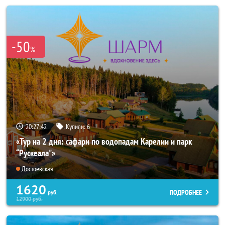
-50
%
20:27:40
Купили:
6
«Тур на 2 дня: сафари по водопадам Карелии и парк
“Рускеала"»
Достоевская
1620
ПОДРОБНЕЕ
руб.
12900
руб.