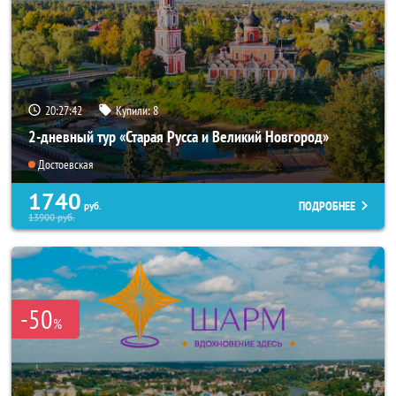
20:27:40
Купили:
8
2-дневный тур «Старая Русса и Великий Новгород»
Достоевская
1740
ПОДРОБНЕЕ
руб.
13900
руб.
-50
%