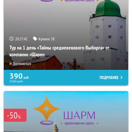
20:27:40
Купили:
58
Тур на 1 день «Тайны средневекового Выборга» от
компании «Шарм»
Достоевская
390
ПОДРОБНЕЕ
руб.
3100
руб.
-50
%