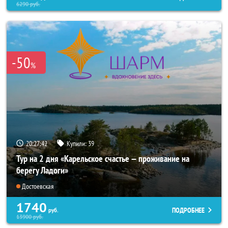
6290
руб.
-50
%
20:27:40
Купили:
39
Тур на 2 дня «Карельское счастье — проживание на
берегу Ладоги»
Достоевская
1740
ПОДРОБНЕЕ
руб.
13900
руб.