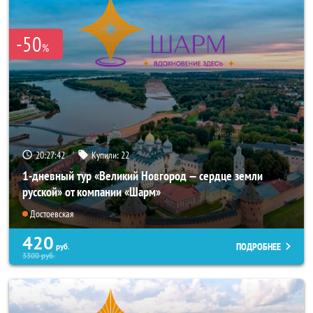
-50
%
20:27:40
Купили:
22
1-дневный тур «Великий Новгород — сердце земли
русской» от компании «Шарм»
Достоевская
420
ПОДРОБНЕЕ
руб.
3300
руб.