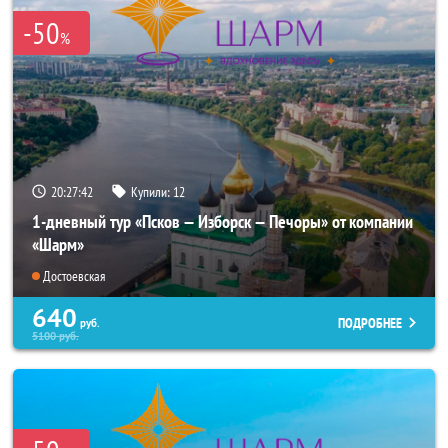
-50
%
20:27:40
Купили:
12
1-дневный тур «Псков — Изборск — Печоры» от компании
«Шарм»
Достоевская
640
ПОДРОБНЕЕ
руб.
5100
руб.