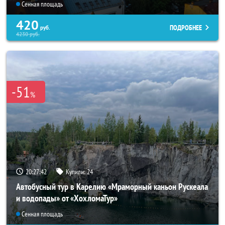
Сенная площадь
420
ПОДРОБНЕЕ
руб.
4230
руб.
-51
%
20:27:40
Купили:
24
Автобусный тур в Карелию «Мраморный каньон Рускеала
и водопады» от «ХохломаТур»
Сенная площадь