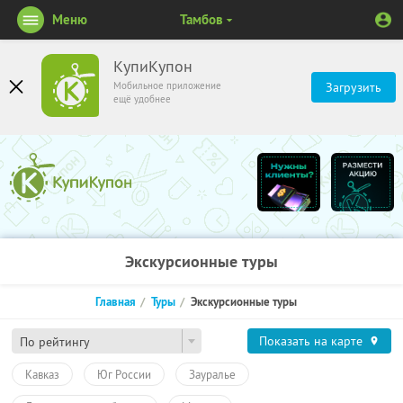
Меню
Тамбов
КупиКупон
Мобильное приложение
Загрузить
ещё удобнее
Экскурсионные туры
Главная
Туры
Экскурсионные туры
Показать на карте
По рейтингу
Кавказ
Юг России
Зауралье