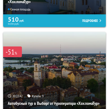
«ХохломаТур»
Сенная площадь
510
ПОДРОБНЕЕ
руб.
5190
руб.
-51
%
20:27:40
Купили:
9
Автобусный тур в Выборг от туроператора «ХохломаТур»