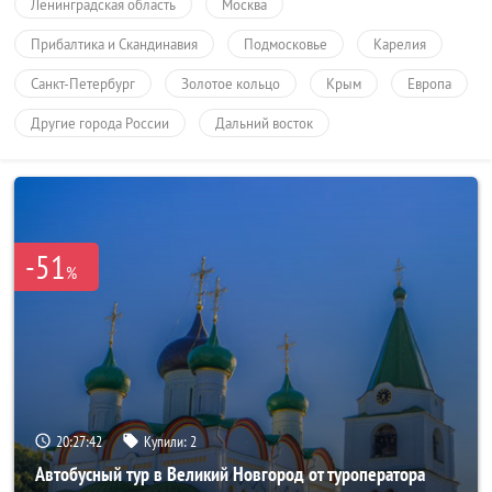
Ленинградская область
Москва
Прибалтика и Скандинавия
Подмосковье
Карелия
Санкт-Петербург
Золотое кольцо
Крым
Европа
Другие города России
Дальний восток
-51
%
20:27:40
Купили:
2
Автобусный тур в Великий Новгород от туроператора