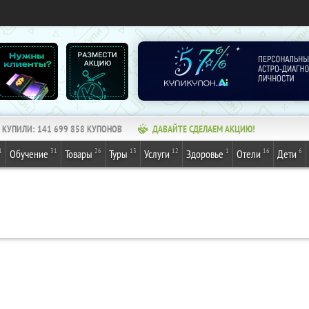
КУПИЛИ:
141 699 858
КУПОНОВ
ДАВАЙТЕ СДЕЛАЕМ АКЦИЮ!
1
31
26
13
12
1
16
6
Обучение
Товары
Туры
Услуги
Здоровье
Отели
Дети