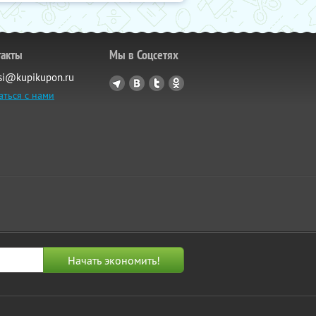
такты
Мы в Соцсетях
si@kupikupon.ru
аться с нами