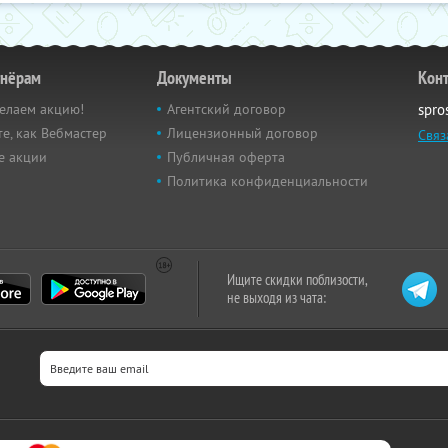
тнёрам
Документы
Кон
елаем акцию!
Агентский договор
spro
е, как Вебмастер
Лицензионный договор
Связ
е акции
Публичная оферта
Политика конфиденциальности
Ищите скидки поблизости,
не выходя из чата: