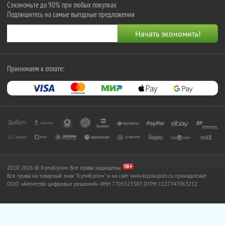
Сэкономьте до 90% при любых покупках
Подпишитесь на самые выгодные предложения
Принимаем к оплате:
2010-2026 © КупиКупон. Все права защищены.
Все права на товарный знак "КупиКупон" и на сайт www.kupikupon.ru принадлежат
OOO «Агентство цифровых решений» ИНН 7705523387, ОГРН 1127747063212