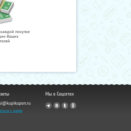
 каждой покупке
ции Ваших
телей
такты
Мы в Соцсетях
si@kupikupon.ru
аться с нами