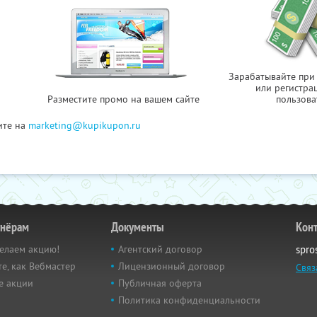
Зарабатывайте при
или регистра
Разместите промо на вашем сайте
пользова
ите на
marketing@kupikupon.ru
тнёрам
Документы
Кон
елаем акцию!
Агентский договор
spro
е, как Вебмастер
Лицензионный договор
Связ
е акции
Публичная оферта
Политика конфиденциальности