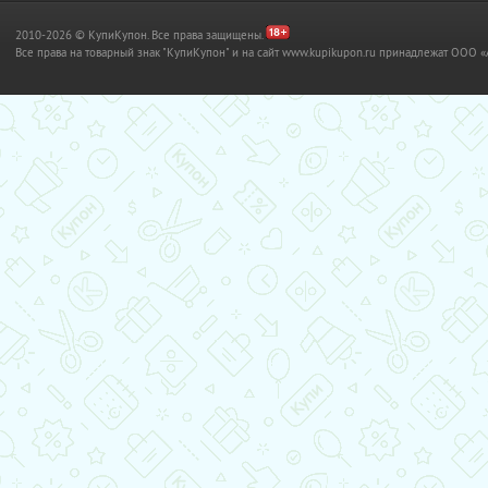
2010-2026 © КупиКупон. Все права защищены.
Все права на товарный знак "КупиКупон" и на сайт www.kupikupon.ru принадлежат OO