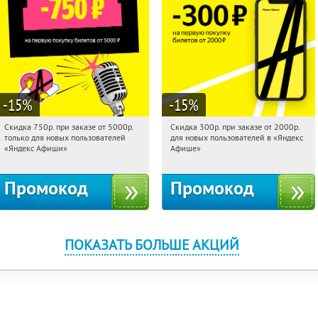
-15
%
-15
%
Скидка 750р. при заказе от 5000р.
Скидка 300р. при заказе от 2000р.
08:41:43
Получили:
114
08:41:43
Получили:
65
только для новых пользователей
для новых пользователей в «Яндекс
Россия
Россия
«Яндекс Афиши»
Афише»
Промокод
Промокод
ПОКАЗАТЬ БОЛЬШЕ АКЦИЙ