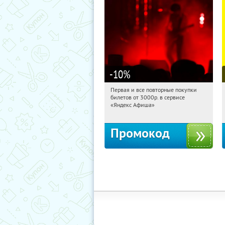
-10
%
Первая и все повторные покупки
08:41:43
Получили:
155
билетов от 3000р. в сервисе
Россия
«Яндекс Афиша»
Промокод