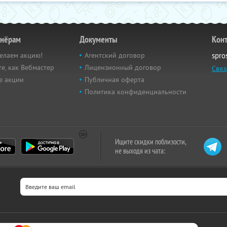
тнёрам
Документы
Кон
елаем акцию!
Агентский договор
spro
е, как Вебмастер
Лицензионный договор
Связ
е акции
Публичная оферта
Политика конфиденциальности
Ищите скидки поблизости,
не выходя из чата: