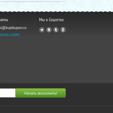
такты
Мы в Соцсетях
si@kupikupon.ru
аться с нами