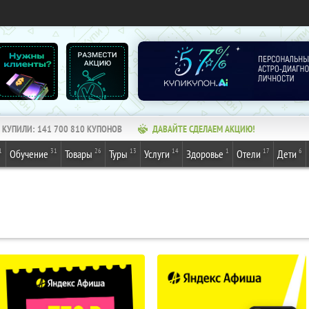
КУПИЛИ:
141 700 810
КУПОНОВ
ДАВАЙТЕ СДЕЛАЕМ АКЦИЮ!
1
31
26
13
14
1
17
6
Обучение
Товары
Туры
Услуги
Здоровье
Отели
Дети