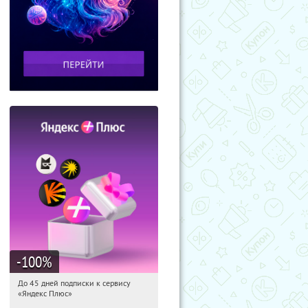
-100
%
До 45 дней подписки к сервису
05:02:39
Получили:
19
«Яндекс Плюс»
Россия