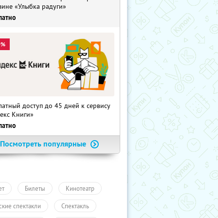
зине «Улыбка радуги»
латно
0%
латный доступ до 45 дней к сервису
екс Книги»
латно
Посмотреть популярные
ет
Билеты
Кинотеатр
ские спектакли
Спектакль