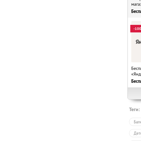
мага
Бесп
-10
Бесп
«Янд
Бесп
Теги:
Бал
Дет