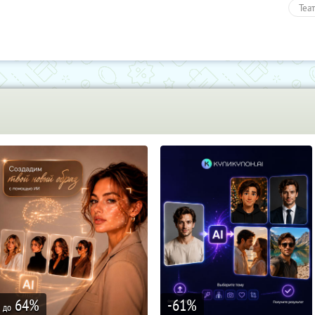
Теа
Раз
Пол
64
%
-61
%
до