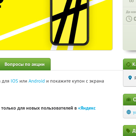
∞
До ко
Вопросы по акции
К
а для
IOS
или
Android
и покажите купон с экрана
О
. только для новых пользователей в
«Яндекс
y
Д