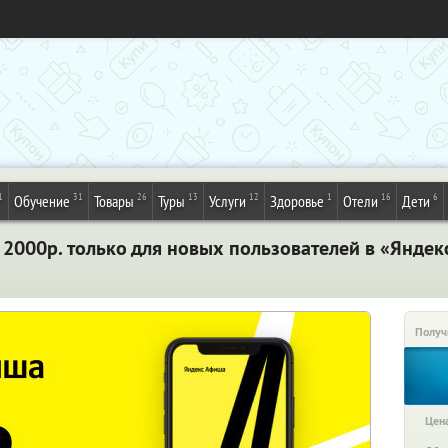
1
31
26
13
12
1
16
6
Обучение
Товары
Туры
Услуги
Здоровье
Отели
Дети
 2000р. только для новых пользователей в «Яндек
Получ
Цена