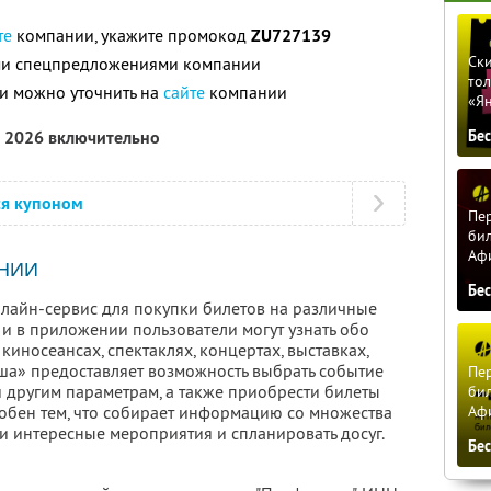
те
компании, укажите промокод
ZU727139
Ски
ими спецпредложениями компании
тол
и можно уточнить на
сайте
компании
«Я
а 2026 включительно
Бе
ся купоном
Пер
бил
Аф
НИИ
Бе
лайн-сервис для покупки билетов на различные
 и в приложении пользователи могут узнать обо
киносеансах, спектаклях, концертах, выставках,
иша» предоставляет возможность выбрать событие
Пер
 и другим параметрам, а также приобрести билеты
бил
Аф
добен тем, что собирает информацию со множества
и интересные мероприятия и спланировать досуг.
Бе