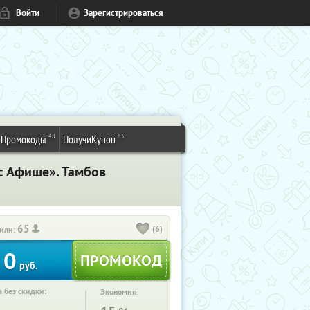
Войти
Зарегистрироваться
48
83
Промокоды
ПолучиКупон
с Афише». Тамбов
65
(6)
или:
0
руб.
 без скидки:
Экономия: