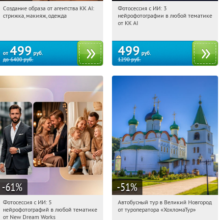
Создание образа от агентства KK AI:
Фотосессия с ИИ: 3
05:02:39
Купили:
64
05:02:39
Купили:
81
стрижка, макияж, одежда
нейрофотографии в любой тематике
Россия
Россия
от KK AI
499
499
от
руб.
руб.
до
6400
руб.
1290
руб.
-61
%
-51
%
Фотосессия с ИИ: 5
Автобусный тур в Великий Новгород
05:02:39
Купили:
10
05:02:39
Купили:
2
нейрофотографий в любой тематике
от туроператора «ХохломаТур»
Сенная площадь
Россия
от New Dream Works