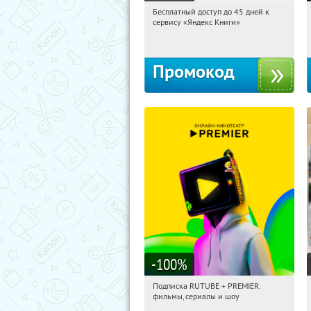
Бесплатный доступ до 45 дней к
05:02:39
Получи первым!
сервису «Яндекс Книги»
Россия
Промокод
-100
%
Подписка RUTUBE + PREMIER:
05:02:39
Получили:
3
фильмы, сериалы и шоу
Россия