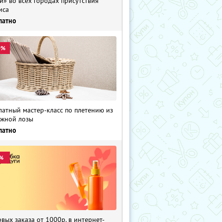
и» во всех городах присутствия
иса
латно
0%
латный мастер-класс по плетению из
жной лозы
латно
%
рвых заказа от 1000р. в интернет-