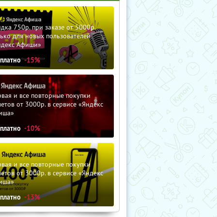
дка 750р. при заказе от 5000р.
ько для новых пользователей
ндекс Афиши»
сплатно
-15%
вая и все повторные покупки
етов от 3000р. в сервисе «Яндекс
иша»
сплатно
-10%
вая и все повторные покупки
етов от 3000р. в сервисе «Яндекс
иша»
сплатно
-13%