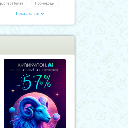
тр, опера балет
Промокоды
Показать все
влечения
Развлечения
учиКупон
Развлечения