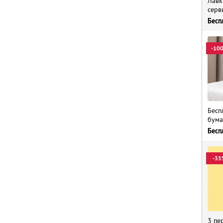
Лавк
серв
Бесп
-10
Бесп
бума
Бесп
-35
3 пе