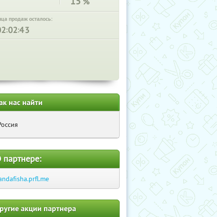
15
%
нца продаж осталось:
:
:
ак нас найти
Россия
 партнере:
andafisha.prfl.me
ругие акции партнера