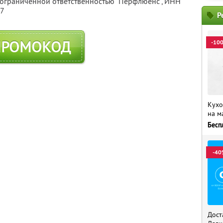
 ограниченной ответственностью "Перфлюенс",
ИНН
57
Р
ПРОМОКОД
-10
Кухо
на м
Бесп
-40
Дост