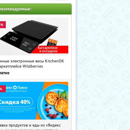
екомендуемые:
0%
нные электронные весы KitchenOK
аркетплейсе Wildberries
латно
%
авка продуктов и еды из «Яндекс