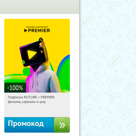
-100
%
Подписка RUTUBE + PREMIER:
00:50:46
Получили:
3
фильмы, сериалы и шоу
Россия
Промокод