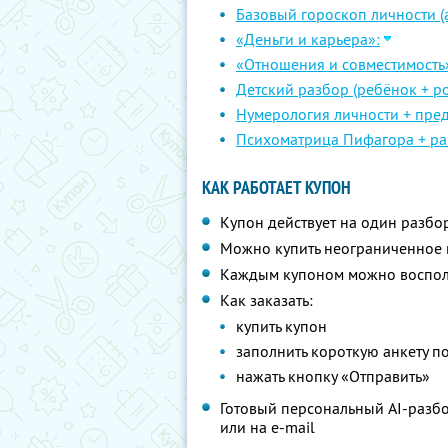
Базовый гороскоп личности (а
«Деньги и карьера»:
«Отношения и совместимость
Детский разбор (ребёнок + ро
Нумерология личности + пре
Психоматрица Пифагора + ра
КАК РАБОТАЕТ КУПОН
Купон действует на один разбо
Можно купить неограниченное 
Каждым купоном можно восполь
Как заказать:
купить купон
заполнить короткую анкету п
нажать кнопку «Отправить»
Готовый персональный AI-разбор
или на e-mail