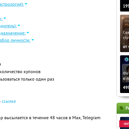
стрология):
19
»:
дитель):
Соз
дназначение:
стр
збор личности:
от
р
количество купонов
Фо
в л
зоваться только один раз
49
о
ссылке
Р
 высылается в течение 48 часов в Max, Telegram
-90