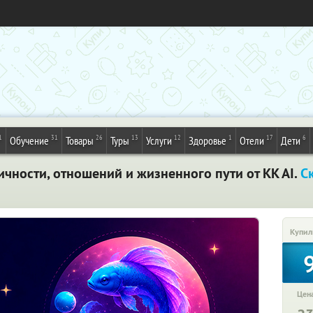
1
31
26
13
12
1
17
6
Обучение
Товары
Туры
Услуги
Здоровье
Отели
Дети
чности, отношений и жизненного пути от KK AI.
С
Купил
Цена