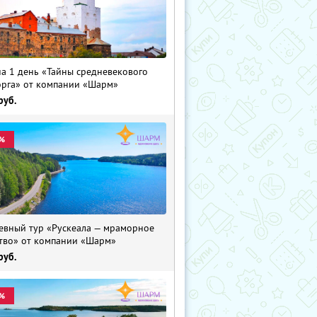
на 1 день «Тайны средневекового
рга» от компании «Шарм»
руб.
%
евный тур «Рускеала — мраморное
тво» от компании «Шарм»
руб.
%