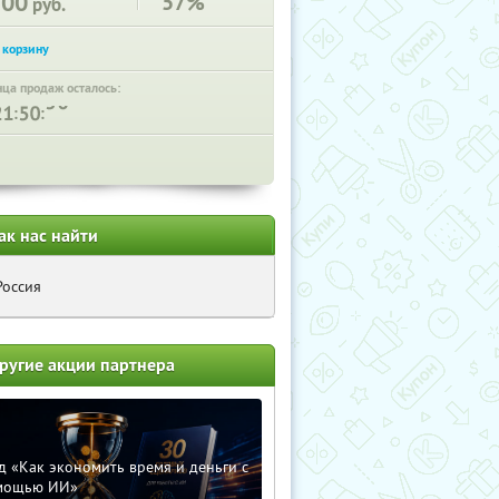
300
57%
руб.
нца продаж осталось:
:
:
ак нас найти
Россия
ругие акции партнера
д «Как экономить время и деньги с
мощью ИИ»