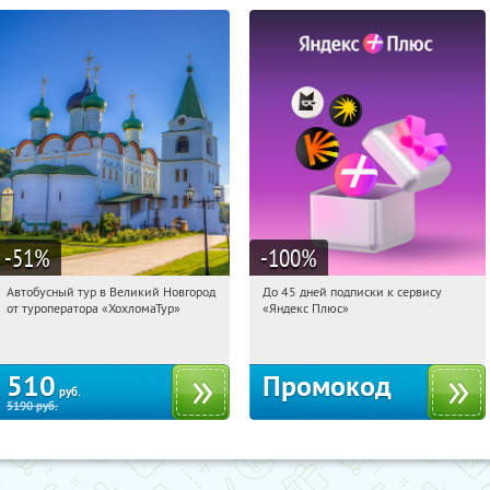
-51
%
-100
%
Автобусный тур в Великий Новгород
До 45 дней подписки к сервису
00:50:46
Купили:
2
00:50:46
Получили:
19
от туроператора «ХохломаТур»
«Яндекс Плюс»
Сенная площадь
Россия
510
Промокод
руб.
5190
руб.