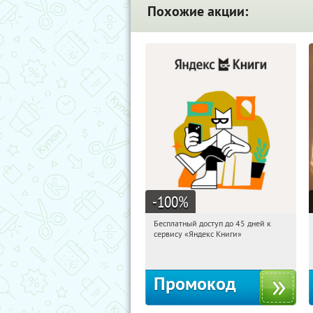
Похожие акции:
-100
%
Бесплатный доступ до 45 дней к
00:50:46
Получи первым!
сервису «Яндекс Книги»
Россия
Промокод