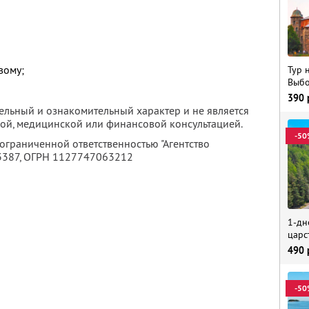
вому;
Тур 
Выбо
390
ельный и ознакомительный характер и не является
ой, медицинской или финансовой консультацией.
-50
 ограниченной ответственностью "Агентство
3387
, ОГРН 1127747063212
1-дн
царс
490
-50