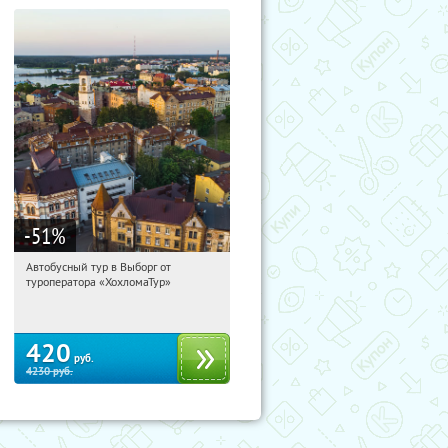
-51
%
Автобусный тур в Выборг от
00:50:46
Купили:
9
туроператора «ХохломаТур»
Сенная площадь
420
руб.
4230
руб.