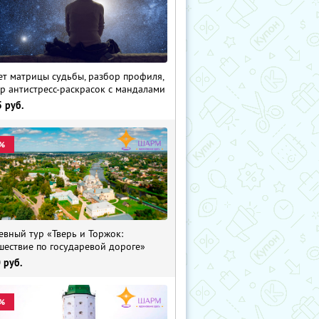
ет матрицы судьбы, разбор профиля,
р антистресс-раскрасок с мандалами
5
руб.
%
евный тур «Тверь и Торжок:
шествие по государевой дороге»
0
руб.
%