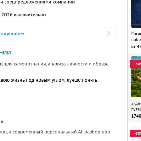
ими спецпредложениями компании
а 2026 включительно
ся купоном
Расч
набо
от
4
НИИ
ис для самопознания, анализа личности и образа
-50
 свою жизнь под новым углом, лучше понять:
2-дн
путе
174
и.
скоп, а современный персональный AI-разбор про
-50