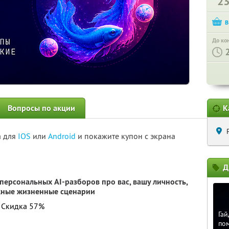
2
До ко
Вопросы по акции
К
а для
IOS
или
Android
и покажите купон с экрана
Д
персональных AI-разборов про вас, вашу личность,
жные жизненные сценарии
. Скидка 57%
Гай
по