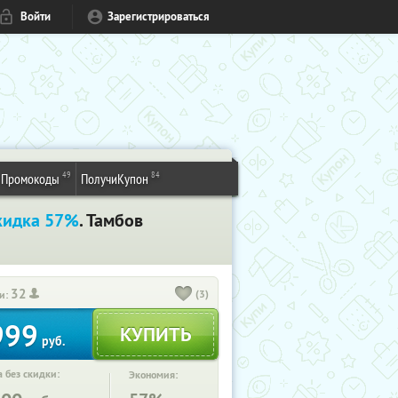
Войти
Зарегистрироваться
49
84
Промокоды
ПолучиКупон
кидка 57%
. Тамбов
32
(3)
и:
999
руб.
 без скидки:
Экономия: