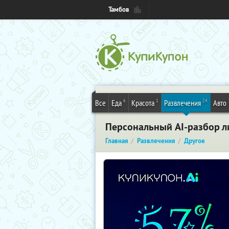
Тамбов
6
1
24
Все
Еда
Красота
Развлечения
Авто
Персональный AI-разбор ли
Главная
Развлечения
Другое