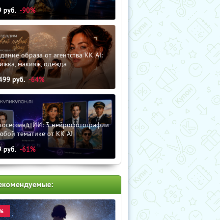
9
руб.
-90%
дание образа от агентства KK AI:
ижка, макияж, одежда
499
руб.
-64%
тосессия с ИИ: 3 нейрофотографии
юбой тематике от KK AI
9
руб.
-61%
екомендуемые:
%