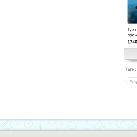
Тур 
прож
174
Теги:
Усл