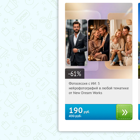
-61
%
Фотосессия с ИИ: 5
00:50:46
Купили:
9
нейрофотографий в любой тематике
Россия
от New Dream Works
190
руб.
490
руб.