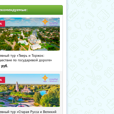
екомендуемые:
%
евный тур «Тверь и Торжок:
шествие по государевой дороге»
0
руб.
%
евный тур «Старая Русса и Великий