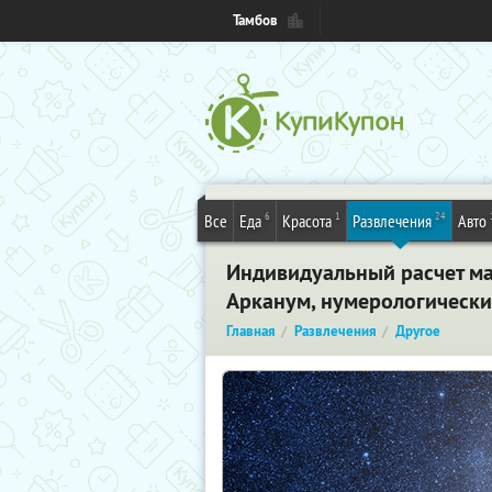
Тамбов
6
1
24
Все
Еда
Красота
Развлечения
Авто
Индивидуальный расчет ма
Арканум, нумерологически
Главная
Развлечения
Другое