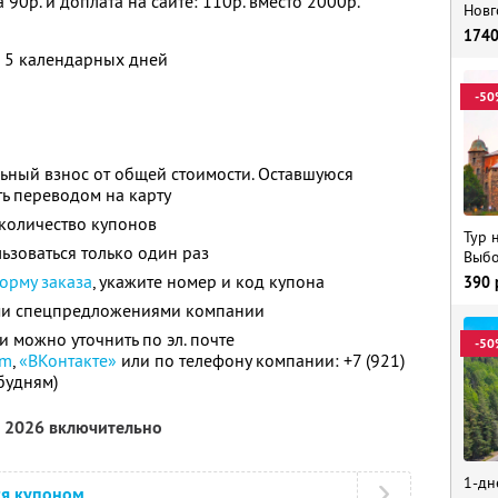
 90р. и доплата на сайте: 110р. вместо 2000р.
Новг
174
о 5 календарных дней
-50
ьный взнос от общей стоимости. Оставшуюся
ь переводом на карту
количество купонов
Тур 
зоваться только один раз
Выбо
орму заказа
, укажите номер и код купона
390
ими спецпредложениями компании
можно уточнить по эл. почте
-50
am
,
«ВКонтакте»
или по телефону компании: +7 (921)
 будням)
а 2026 включительно
1-дн
ся купоном