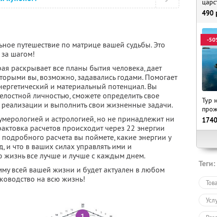
царс
490
-50
ьное путешествие по матрице вашей судьбы. Это
 за шагом!
ая раскрывает все планы бытия человека, дает
торыми вы, возможно, задавались годами. Помогает
 энергетический и материальный потенциал. Вы
 целостной личностью, сможете определить свое
Тур 
го реализации и выполнить свои жизненные задачи.
прож
умерологией и астрологией, но не принадлежит ни
174
Трактовка расчетов происходит через 22 энергии
подробного расчета вы поймете, какие энергии у
д, и что в ваших силах управлять ими и
ю жизнь все лучше и лучше с каждым днем.
Теги:
му всей вашей жизни и будет актуален в любом
уководство на всю жизнь!
Тов
Усл