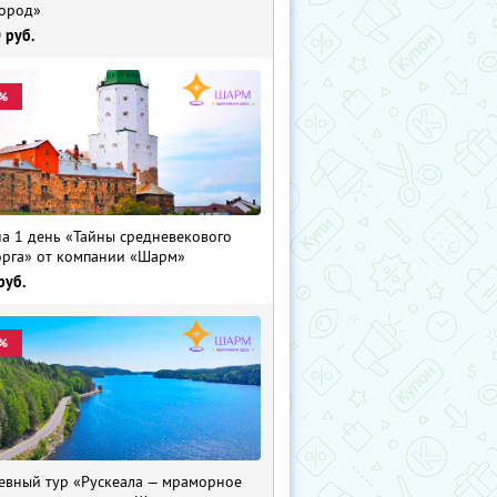
ород»
0
руб.
%
на 1 день «Тайны средневекового
рга» от компании «Шарм»
руб.
%
евный тур «Рускеала — мраморное