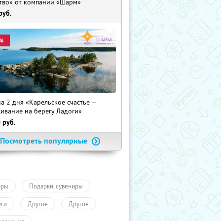
тво» от компании «Шарм»
руб.
%
на 2 дня «Карельское счастье —
ивание на берегу Ладоги»
0
руб.
Посмотреть популярные
ары
Подарки, сувениры
уги
Другое
Другое