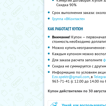
«Энергия договора». Купон за
Скидка 90%
Срок выполнения заказа: окол
Группа «ВКонтакте»
КАК РАБОТАЕТ КУПОН
Внимание!
Купон — первоначал
стоимость необходимо доплатит
Можно купить неограниченное 
Каждым купоном можно восполь
Для заказа расчета заполните
ф
Скидка не суммируется с друг
Информацию по условиям акции 
Ezo.spektr@gmail.com
, в
Telegr
963-71-41 (с 12.00 до 14.00 по
Купон действителен по 30 август
Узнай, как воспользовать