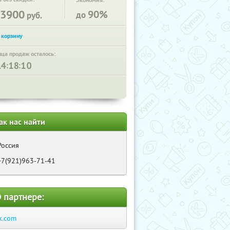
Экономия:
3900
90%
до
руб.
нца продаж осталось:
:
:
ак нас найти
Россия
+7(921)963-71-41
 партнере:
k.com