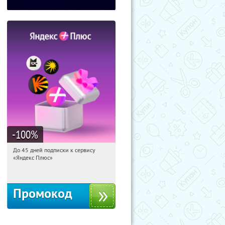
-100
%
До 45 дней подписки к сервису
17:18:06
Получили:
19
«Яндекс Плюс»
Россия
Промокод