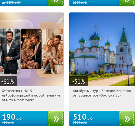
до
6400
руб.
1290
руб.
-61
%
-51
%
Фотосессия с ИИ: 5
Автобусный тур в Великий Новгород
17:18:06
Купили:
10
17:18:06
Купили:
2
нейрофотографий в любой тематике
от туроператора «ХохломаТур»
Сенная площадь
Россия
от New Dream Works
190
510
руб.
руб.
490
руб.
5190
руб.