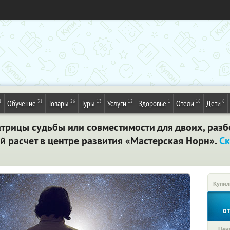
1
31
26
13
12
1
16
6
Обучение
Товары
Туры
Услуги
Здоровье
Отели
Дети
трицы судьбы или совместимости для двоих, разб
й расчет в центре развития «Мастерская Норн».
Ск
Купил
о
Цена