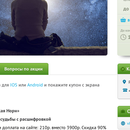
до
До ко
Вопросы по акции
К
а для
IOS
или
Android
и покажите купон с экрана
кая Норн»
О
 судьбы с расшифровкой
v
 и доплата на сайте: 210р. вместо 3900р. Скидка 90%