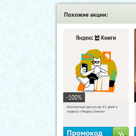
Похожие акции:
-100
%
Бесплатный доступ до 45 дней к
17:18:06
Получи первым!
сервису «Яндекс Книги»
Россия
Промокод