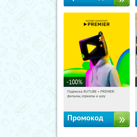
-100
%
Подписка RUTUBE + PREMIER:
17:18:06
Получили:
3
фильмы, сериалы и шоу
Россия
Промокод