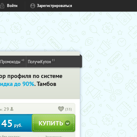
Войти
Зарегистрироваться
48
83
Промокоды
ПолучиКупон
ор профиля по системе
идка до 90%
. Тамбов
29
(33)
и:
45
т
руб.
 без скидки: