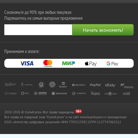
Сэкономьте до 90% при любых покупках
Подпишитесь на самые выгодные предложения
Принимаем к оплате:
2010-2026 © КупиКупон. Все права защищены.
Все права на товарный знак "КупиКупон" и на сайт www.kupikupon.ru принадлежат
OOO «Агентство цифровых решений» ИНН 7705523387, ОГРН 1127747063212