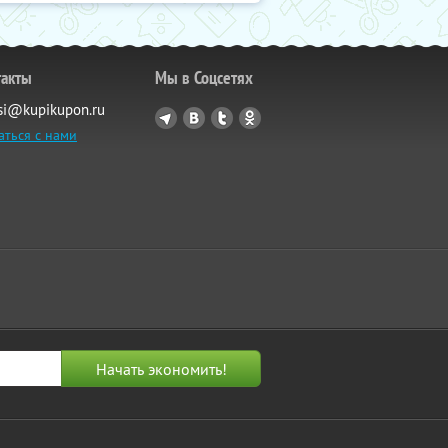
такты
Мы в Соцсетях
si@kupikupon.ru
аться с нами