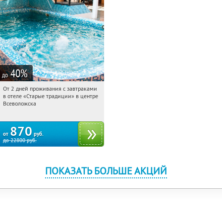
40
%
до
От 2 дней проживания с завтраками
13:43:51
Купили:
123
в отеле «Старые традиции» в центре
Ленинградская обл., г. Всеволожск, ул.
Всеволожска
Взлетная, д. 10
870
от
руб.
до
22800
руб.
ПОКАЗАТЬ БОЛЬШЕ АКЦИЙ