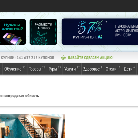
КУПИЛИ:
141 637 213
КУПОНОВ
ДАВАЙТЕ СДЕЛАЕМ АКЦИЮ!
1
31
26
13
12
1
17
6
Обучение
Товары
Туры
Услуги
Здоровье
Отели
Дети
енинградская область