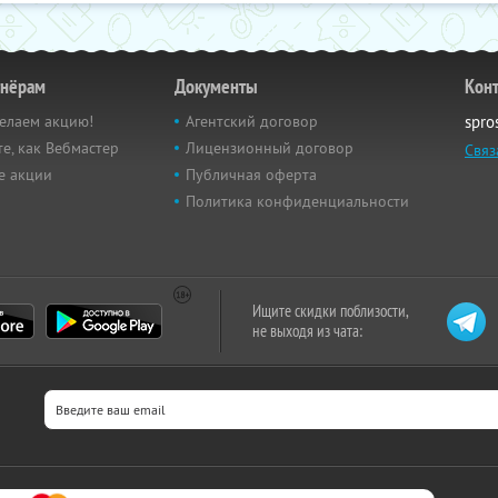
тнёрам
Документы
Кон
елаем акцию!
Агентский договор
spro
е, как Вебмастер
Лицензионный договор
Связ
е акции
Публичная оферта
Политика конфиденциальности
Ищите скидки поблизости,
не выходя из чата: