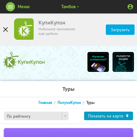
Меню
Тамбов
КупиКупон
Мобильное приложение
Загрузить
ещё удобнее
Туры
Главная
ПолучиКупон
Туры
Показать на карте
По рейтингу