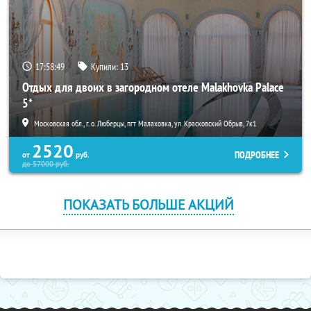
17:58:49
Купили:
13
Отдых для двоих в загородном отеле Malakhovka Palace
5*
Московская обл., г. о. Люберцы, пгт Малаховка, ул. Красковский Обрыв, 7к1
2520
ПОДРОБНЕЕ
от
руб.
до
57000
руб.
ПОКАЗАТЬ БОЛЬШЕ АКЦИЙ