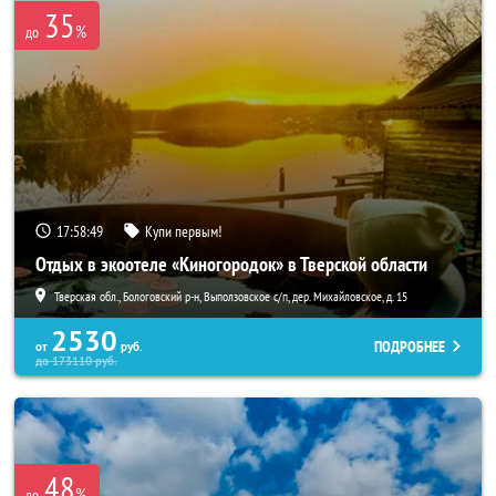
35
%
до
17:58:49
Купи первым!
Отдых в экоотеле «Киногородок» в Тверской области
Тверская обл., Бологовский р-н, Выползовское с/п, дер. Михайловское, д. 15
2530
ПОДРОБНЕЕ
от
руб.
до
173110
руб.
48
%
до