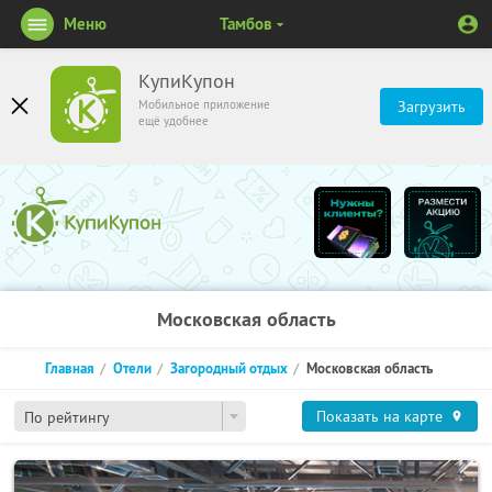
Меню
Тамбов
КупиКупон
Мобильное приложение
Загрузить
ещё удобнее
Московская область
Главная
Отели
Загородный отдых
Московская область
Показать на карте
По рейтингу