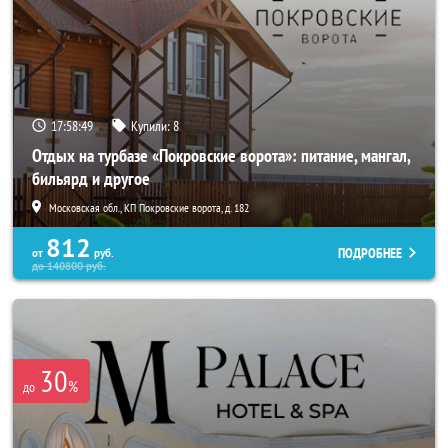
17:58:49
Купили:
8
Отдых на турбазе «Покровские ворота»: питание, мангал,
бильярд и другое
Московская обл., КП Покровские ворота, д. 182
812
ПОДРОБНЕЕ
от
руб.
до
140800
руб.
30
%
до