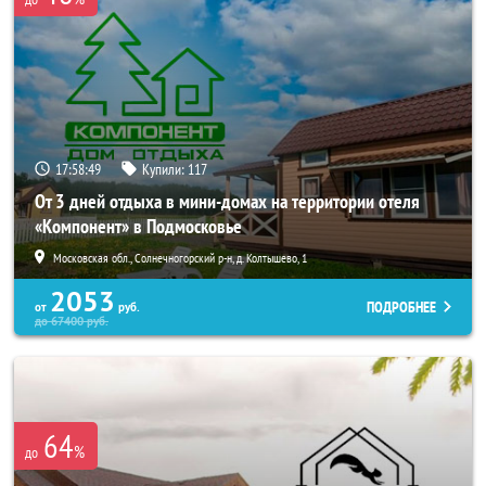
17:58:49
Купили:
117
От 3 дней отдыха в мини-домах на территории отеля
«Компонент» в Подмосковье
Московская обл., Солнечногорский р-н, д. Колтышево, 1
2053
ПОДРОБНЕЕ
от
руб.
до
67400
руб.
64
%
до