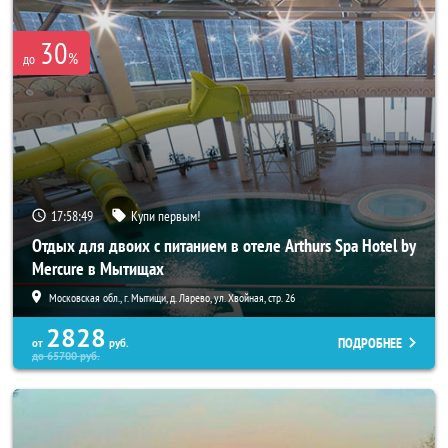
30
%
до
17:58:49
Купи первым!
Отдых для двоих с питанием в отеле Arthurs Spa Hotel by
Mercure в Мытищах
Московская обл., г. Мытищи, д. Ларево, ул. Хвойная, стр. 26
2828
ПОДРОБНЕЕ
от
руб.
до
65700
руб.