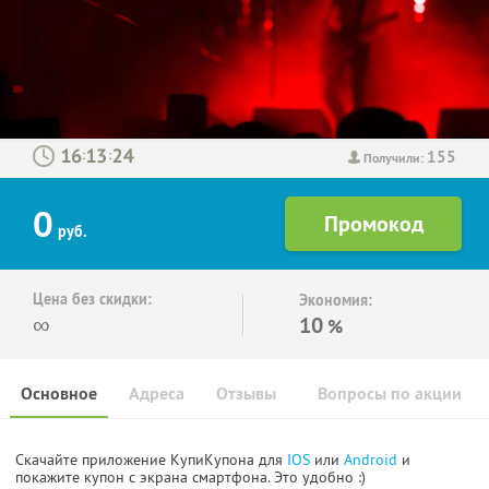
155
:
:
Получили:
0
руб.
Цена без скидки:
Экономия:
∞
10
%
Основное
Адреса
Отзывы
Вопросы по акции
Скачайте приложение КупиКупона для
IOS
или
Android
и
покажите купон с экрана смартфона. Это удобно :)