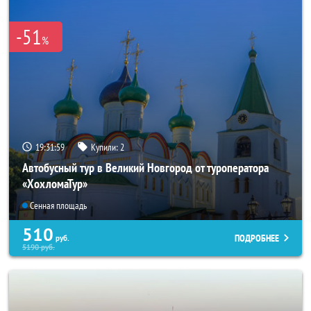
-51
%
19:31:58
Купили:
2
Автобусный тур в Великий Новгород от туроператора
«ХохломаТур»
Сенная площадь
510
ПОДРОБНЕЕ
руб.
5190
руб.