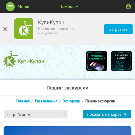
Меню
Тамбов
КупиКупон
Мобильное приложение
Загрузить
ещё удобнее
Пешие экскурсии
Главная
Развлечения
Экскурсии
Пешие экскурсии
Показать на карте
По рейтингу