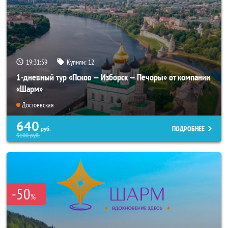
19:31:58
Купили:
12
1-дневный тур «Псков — Изборск — Печоры» от компании
«Шарм»
Достоевская
640
ПОДРОБНЕЕ
руб.
5100
руб.
-50
%