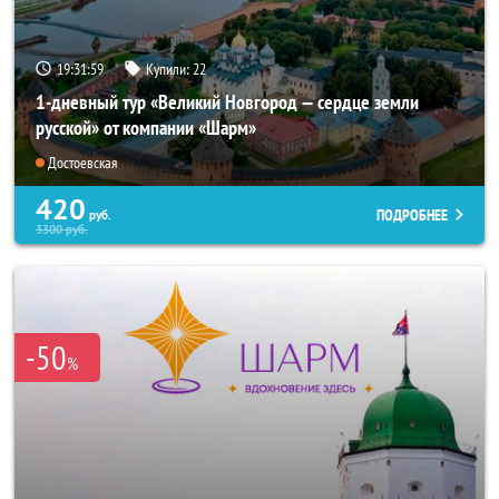
19:31:58
Купили:
22
1-дневный тур «Великий Новгород — сердце земли
русской» от компании «Шарм»
Достоевская
420
ПОДРОБНЕЕ
руб.
3300
руб.
-50
%