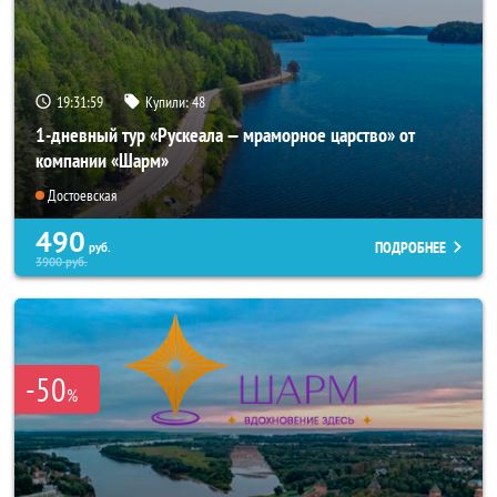
19:31:58
Купили:
48
1-дневный тур «Рускеала — мраморное царство» от
компании «Шарм»
Достоевская
490
ПОДРОБНЕЕ
руб.
3900
руб.
-50
%