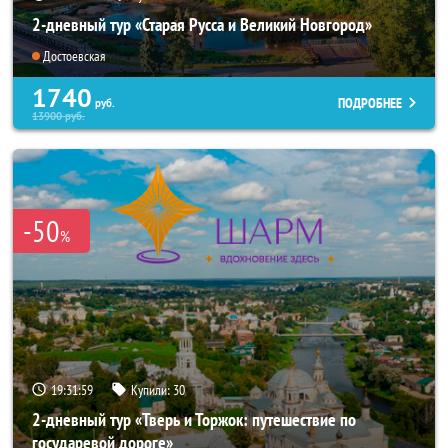
2-дневный тур «Старая Русса и Великий Новгород»
Достоевская
1740
ПОДРОБНЕЕ
руб.
13900
руб.
-50
%
19:31:58
Купили:
30
2-дневный тур «Тверь и Торжок: путешествие по
государевой дороге»