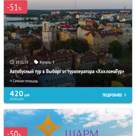
-51
%
19:31:58
Купили:
9
Автобусный тур в Выборг от туроператора «ХохломаТур»
Сенная площадь
420
ПОДРОБНЕЕ
руб.
4230
руб.
-50
%