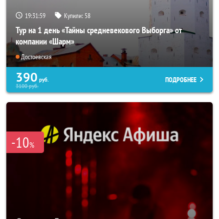
19:31:58
Купили:
58
Тур на 1 день «Тайны средневекового Выборга» от
компании «Шарм»
Достоевская
390
ПОДРОБНЕЕ
руб.
3100
руб.
-10
%