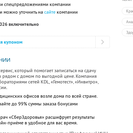
ими спецпредложениями компании
Кра
и можно уточнить на
сайте
компании
Ана
2026 включительно
Здо
ся купоном
НИИ
рвис, который помогает записаться на сдачу
ы рядом с домом по выгодной цене. Компания
бораториями сетей KDL, «Гемотест», «Инвитро»,
сии.
дицинских офисов возле дома по всей стране.
вайте до 99% суммы заказа бонусами
 врач «СберЗдоровья» расшифрует результаты
йн-приёме в удобное для вас время.