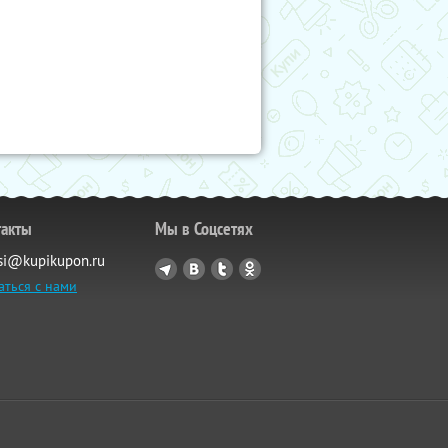
такты
Мы в Соцсетях
si@kupikupon.ru
аться с нами