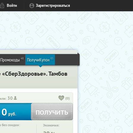
Войти
Зарегистрироваться
48
83
Промокоды
ПолучиКупон
е «СберЗдоровье». Тамбов
30
(0)
или:
0
ПОЛУЧИТЬ
руб.
 без скидки:
Экономия: