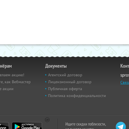
тнёрам
Документы
Кон
елаем акцию!
Агентский договор
spro
е, как Вебмастер
Лицензионный договор
Связ
е акции
Публичная оферта
Политика конфиденциальности
Ищите скидки поблизости,