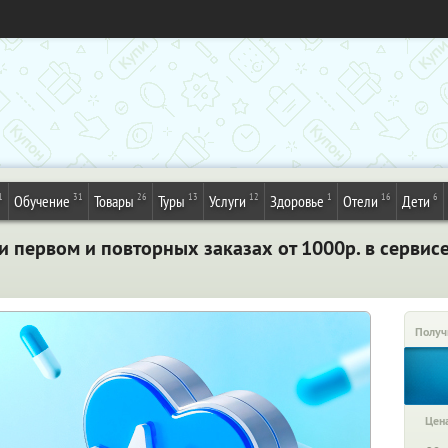
1
31
26
13
12
1
16
6
Обучение
Товары
Туры
Услуги
Здоровье
Отели
Дети
 первом и повторных заказах от 1000р. в сервис
Получ
Цена