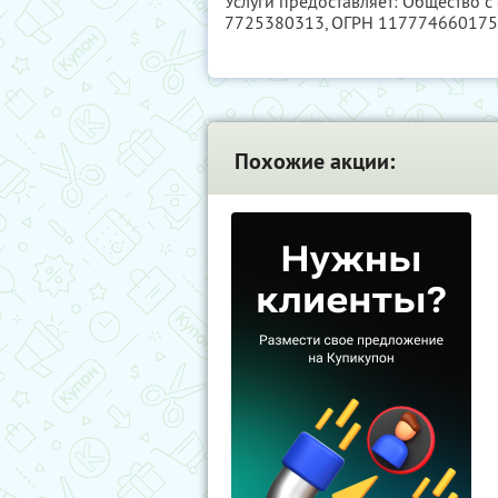
Услуги предоставляет: Общество с
7725380313
, ОГРН 11777466017
Похожие акции: