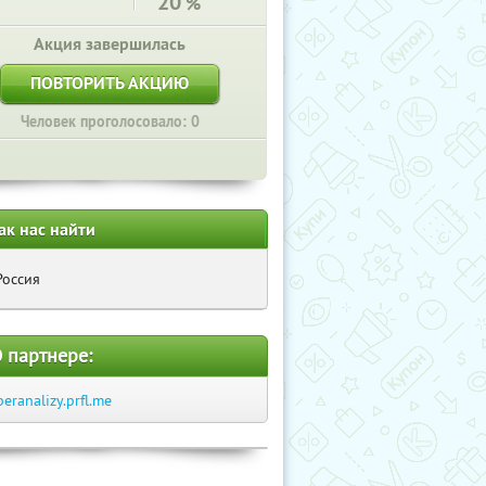
20
%
Акция завершилась
ПОВТОРИТЬ АКЦИЮ
Человек проголосовало: 0
ак нас найти
Россия
 партнере:
beranalizy.prfl.me