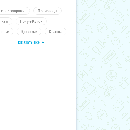
сота и здоровье
Промокоды
лизы
ПолучиКупон
ровье
Здоровье
Красота
Показать все