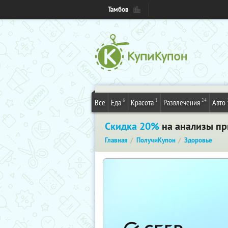
Тамбов
6
1
24
Все
Еда
Красота
Развлечения
Авто
Скидка 20%
на анализы при
Главная
ПолучиКупон
Здоровье