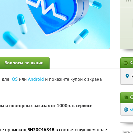
∞
Вопросы по акции
К
а для
IOS
или
Android
и покажите купон с экрана
О
м и повторных заказах от 1000р. в сервисе
s
ите промокод
SH20C4684B
в соответствующем поле
Теги: