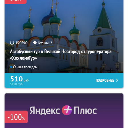
15:03:08
Купили:
2
Автобусный тур в Великий Новгород от туроператора
«ХохломаТур»
Сенная площадь
510
ПОДРОБНЕЕ
руб.
5190
руб.
-100
%