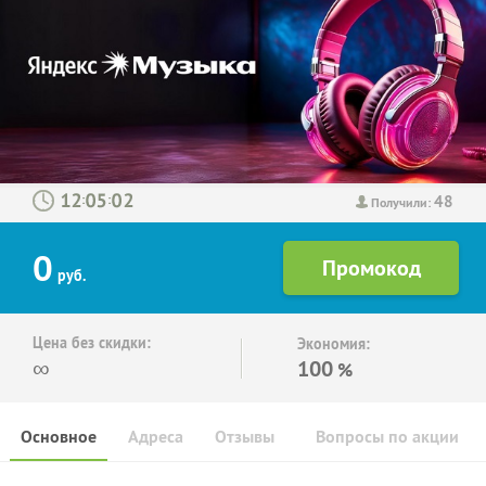
48
:
:
Получили:
0
руб.
Цена без скидки:
Экономия:
∞
100
%
Основное
Адреса
Отзывы
Вопросы по акции