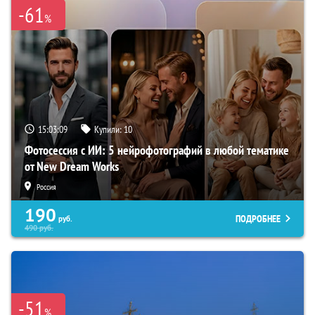
-61
%
15:03:08
Купили:
10
Фотосессия с ИИ: 5 нейрофотографий в любой тематике
от New Dream Works
Россия
190
ПОДРОБНЕЕ
руб.
490
руб.
-51
%