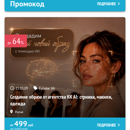
Промокод
ПОДРОБНЕЕ
64
%
до
15:03:08
Купили:
64
Создание образа от агентства KK AI: стрижка, макияж,
одежда
Россия
499
ПОДРОБНЕЕ
от
руб.
до
6400
руб.