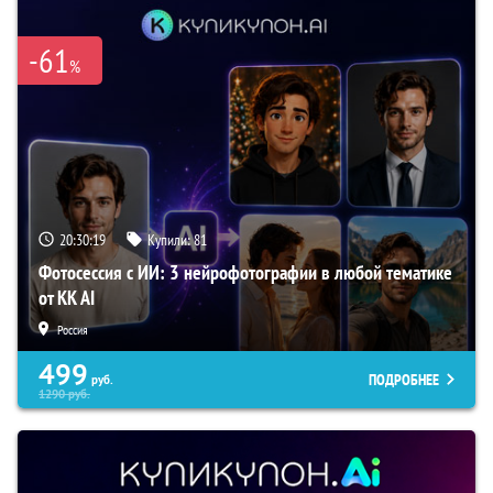
-61
%
20:30:18
Купили:
81
Фотосессия с ИИ: 3 нейрофотографии в любой тематике
от KK AI
Россия
499
ПОДРОБНЕЕ
руб.
1290
руб.