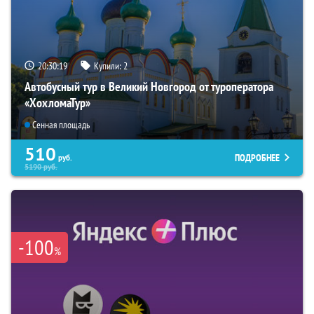
20:30:18
Купили:
2
Автобусный тур в Великий Новгород от туроператора
«ХохломаТур»
Сенная площадь
510
ПОДРОБНЕЕ
руб.
5190
руб.
-100
%