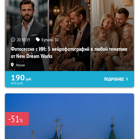
20:30:18
Купили:
10
Фотосессия с ИИ: 5 нейрофотографий в любой тематике
от New Dream Works
Россия
190
ПОДРОБНЕЕ
руб.
490
руб.
-51
%