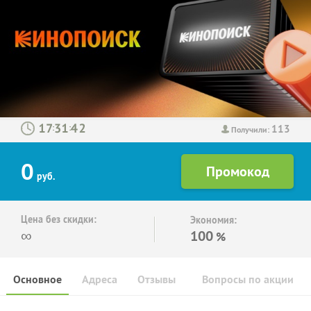
113
:
:
Получили:
0
руб.
Цена без скидки:
Экономия:
∞
100
%
Основное
Адреса
Отзывы
Вопросы по акции