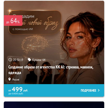
64
%
до
20:30:18
Купили:
64
Создание образа от агентства KK AI: стрижка, макияж,
одежда
Россия
499
ПОДРОБНЕЕ
от
руб.
до
6400
руб.