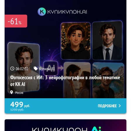
-61
%
06:02:01
Купили:
81
Фотосессия с ИИ: 3 нейрофотографии в любой тематике
от KK AI
Россия
499
ПОДРОБНЕЕ
руб.
1290
руб.