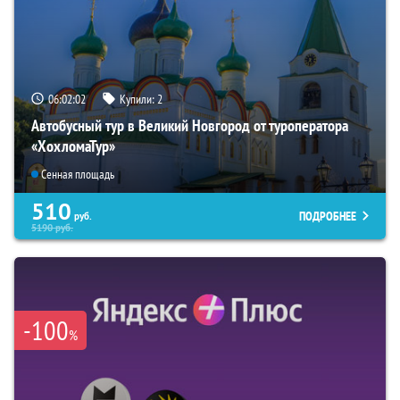
06:02:01
Купили:
2
Автобусный тур в Великий Новгород от туроператора
«ХохломаТур»
Сенная площадь
510
ПОДРОБНЕЕ
руб.
5190
руб.
-100
%