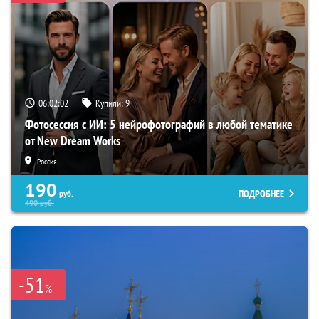
06:02:01
Купили:
9
Фотосессия с ИИ: 5 нейрофотографий в любой тематике
от New Dream Works
Россия
190
ПОДРОБНЕЕ
руб.
490
руб.
-51
%