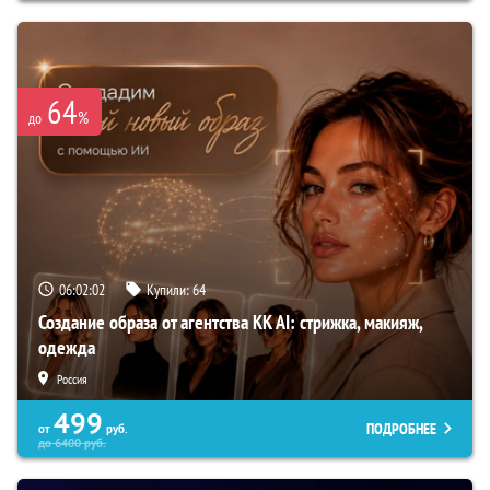
64
%
до
06:02:01
Купили:
64
Создание образа от агентства KK AI: стрижка, макияж,
одежда
Россия
499
ПОДРОБНЕЕ
от
руб.
до
6400
руб.