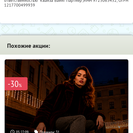
ответственностью "Кванза Баинг Партнер",
ИНН 9725063452
, ОГРН
1217700499939
Похожие акции:
-30
%
05:27:08
Получили:
31