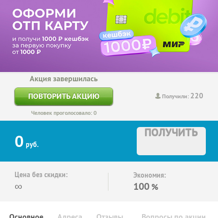
Акция завершилась
220
ПОВТОРИТЬ АКЦИЮ
Получили:
Человек проголосовало: 0
ПОЛУЧИТЬ
0
руб.
Цена без скидки:
Экономия:
∞
100
%
Основное
Адреса
Отзывы
Вопросы по акции