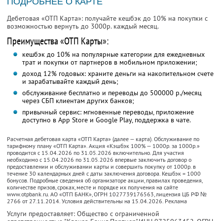
ПОДРОБНЕЕ О КАРТЕ
Дебетовая «ОТП Карта»: получайте кешбэк до 10% на покупки с
возможностью вернуть до 3000р. каждый месяц.
Преимущества «ОТП Карты»:
кешбэк до 10% на популярные категории для ежедневных
трат и покупки от партнеров в мобильном приложении;
доход 12% годовых: храните деньги на накопительном счете
и зарабатывайте каждый день;
обслуживание бесплатно и переводы до 500000 р./месяц
через СБП клиентам других банков;
привычный сервис: мгновенные переводы, приложение
доступно в App Store и Google Play, поддержка в чате.
Расчетная дебетовая карта «ОТП Карта» (далее — карта). Обслуживание по
тарифному плану «ОТП Карта». Акция «Кэшбэк 100% — 1000р. за 1000р.»
проводится с 15.04.2026 по 31.05.2026 включительно. Для участия
необходимо с 15.04.2026 по 31.05.2026 впервые заключить договор о
предоставлении и обслуживании карты и совершить покупку от 1000р. в
течение 30 календарных дней с даты заключения договора. Кешбэк = 1000
бонусов. Подробные сведения об организаторе акции, правилах проведения,
количестве призов, сроках, месте и порядке их получения на сайте
www.otpbank.ru. АО «ОТП БАНК», ОГРН 1027739176563, лицензия ЦБ РФ №
2766 от 27.11.2014. Условия действительны на 15.04.2026. Реклама
Услуги предоставляет: Общество с ограниченной