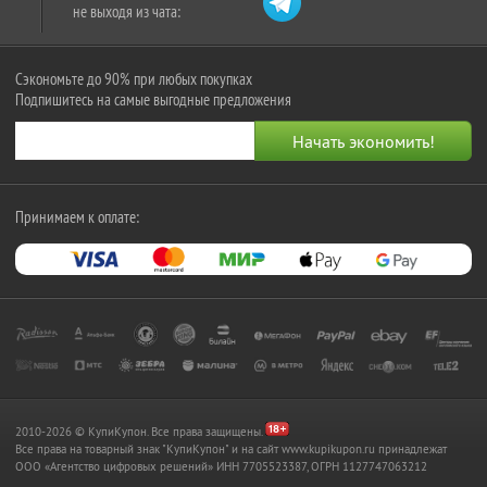
не выходя из чата:
Сэкономьте до 90% при любых покупках
Подпишитесь на самые выгодные предложения
Принимаем к оплате:
2010-2026 © КупиКупон. Все права защищены.
Все права на товарный знак "КупиКупон" и на сайт www.kupikupon.ru принадлежат
OOO «Агентство цифровых решений» ИНН 7705523387, ОГРН 1127747063212