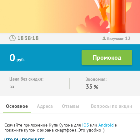
12
:
:
Получили:
0
руб.
Цена без скидки:
Экономия:
∞
35
%
Основное
Адреса
Отзывы
Вопросы по акции
Скачайте приложение КупиКупона для
IOS
или
Android
и
покажите купон с экрана смартфона. Это удобно :)