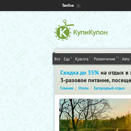
Тамбов
6
1
24
Все
Еда
Красота
Развлечения
Авто
Скидка до 35%
на отдых в 
3-разовое питание, посеще
Главная
Отели
Загородный отдых