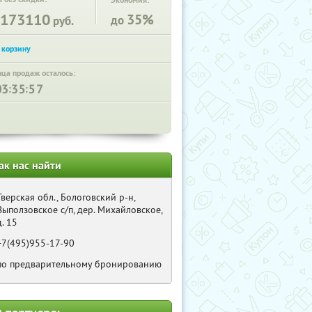
Экономия:
173110
35%
до
руб.
нца продаж осталось:
:
:
ак нас найти
Тверская обл., Бологовский р-н,
Выползовское с/п, дер. Михайловское,
д. 15
+7(495)955-17-90
по предварительному бронированию