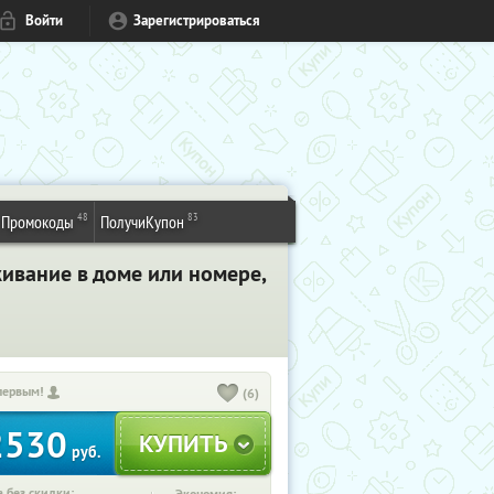
Войти
Зарегистрироваться
48
83
Промокоды
ПолучиКупон
живание в доме или номере,
первым!
(6)
2530
руб.
 без скидки: