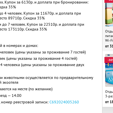
х. Купон за 6130р. и доплата при бронировании:
кидка 35%
 4 человек. Купон за 11670р. и доплата при
есто 89710р. Скидка 35%
до 7 человек. Купон за 22510р. и доплата при
есто 173110р. Скидка 35%
Отды
пита
Wi-F
й в номерах и домах:
от
3
 человек (цены указаны за проживание 7 гостей)
овек (цены указаны за проживание 4 гостей)
-30
— 4 человека (цены указаны за проживание двух
и животными осуществляется по предварительному
й экоотеля
аются на месте (по желанию)
Отды
ыезд — 14.00
3-ра
 номер реестровой записи:
С692024005260
от
1