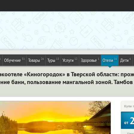
1
31
26
13
12
1
16
6
Обучение
Товары
Туры
Услуги
Здоровье
Отели
Дети
экоотеле «Киногородок» в Тверской области: про
ние бани, пользование мангальной зоной. Тамбов
Купи 
от
Цена