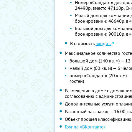
Номер «Стандарт» для двои
24490р. вместо 47110р. С
Малый дом для компании до
бронировании: 46640р. вм
Большой дом для компании 
бронировании: 90010р. вм
В стоимость
входит:
Максимальное количество госте
большой дом (140 кв. м) — 12
малый дом (60 кв. м) — 6 чел
номер «Стандарт» (20 кв. м) 
гостей)
Размещение в доме с домашним
согласованию с администрацие
Дополнительные услуги оплачив
Расчетный час: заезд — 16.00, в
Объект прошел классификацию,
Группа «ВКонтакте»