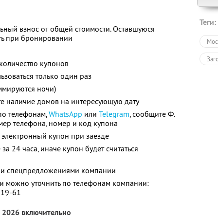
Теги:
ьный взнос от общей стоимости. Оставшуюся
ть при бронировании
Мос
Заг
количество купонов
зоваться только один раз
ммируются ночи)
те наличие домов на интересующую дату
по телефонам,
WhatsApp
или
Telegram
, сообщите Ф.
номер телефона, номер и код купона
 электронный купон при заезде
за 24 часа, иначе купон будет считаться
ими спецпредложениями компании
 можно уточнить по телефонам компании:
-19-61
а 2026 включительно