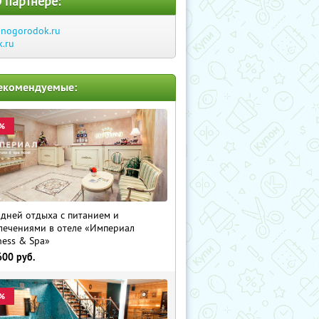
 партнере:
inogorodok.ru
k.ru
екомендуемые:
%
 дней отдыха с питанием и
лечениями в отеле «Империал
ness & Spa»
600
руб.
%