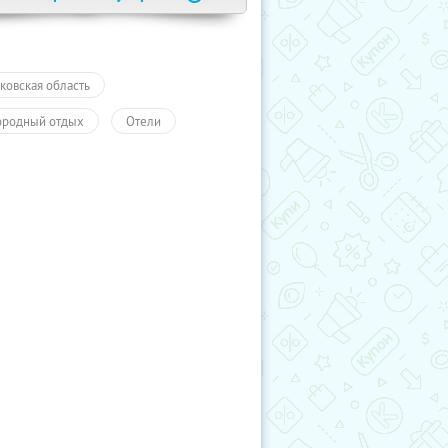
ковская область
ородный отдых
Отели