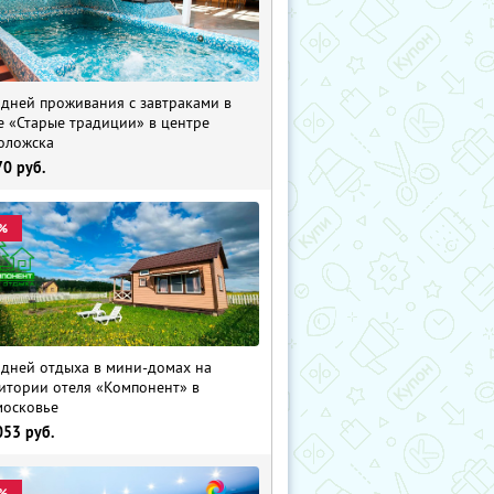
 дней проживания с завтраками в
е «Старые традиции» в центре
оложска
70
руб.
%
 дней отдыха в мини-домах на
итории отеля «Компонент» в
осковье
053
руб.
%