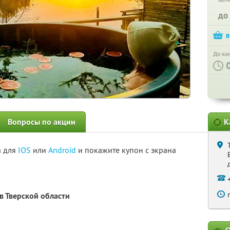
до
До ко
Вопросы по акции
К
а для
IOS
или
Android
и покажите купон с экрана
в Тверской области