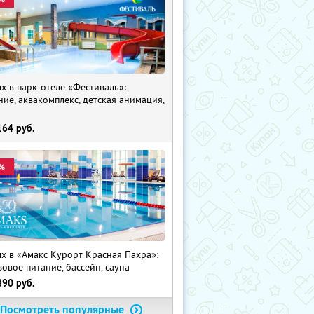
х в парк-отеле «Фестиваль»:
ние, аквакомплекс, детская анимация,
i
164
руб.
%
х в «Амакс Курорт ‎Красная Пахра»:
зовое питание, бассейн, сауна
890
руб.
Посмотреть популярные