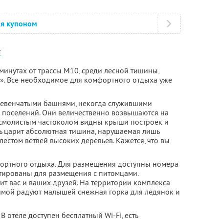
ся купоном
Е
 минутах от трассы М10, среди лесной тишины,
». Все необходимое для комфортного отдыха уже
евенчатыми башнями, некогда служившими
 поселений. Они величественно возвышаются на
а смолистым частоколом видны крыши построек и
ь царит абсолютная тишина, нарушаемая лишь
естом ветвей высоких деревьев. Кажется, что вы
мфортного отдыха. Для размещения доступны номера
тированы для размещения с питомцами.
ит вас и ваших друзей. На территории комплекса
зимой радуют малышей снежная горка для ледянок и
В отеле доступен бесплатный Wi-Fi, есть