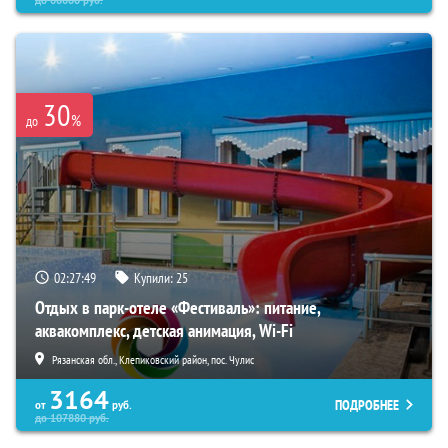
30
%
до
02:27:48
Купили:
25
Отдых в парк-отеле «Фестиваль»: питание,
аквакомплекс, детская анимация, Wi-Fi
Рязанская обл., Клепиковский район, пос. Чулис
3164
ПОДРОБНЕЕ
от
руб.
до
107880
руб.