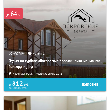
64
%
до
02:27:48
Купили:
8
Отдых на турбазе «Покровские ворота»: питание, мангал,
бильярд и другое
Московская обл., КП Покровские ворота, д. 182
812
ПОДРОБНЕЕ
от
руб.
до
140800
руб.