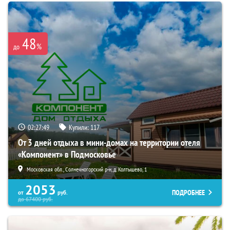
48
%
до
02:27:48
Купили:
117
От 3 дней отдыха в мини-домах на территории отеля
«Компонент» в Подмосковье
Московская обл., Солнечногорский р-н, д. Колтышево, 1
2053
ПОДРОБНЕЕ
от
руб.
до
67400
руб.