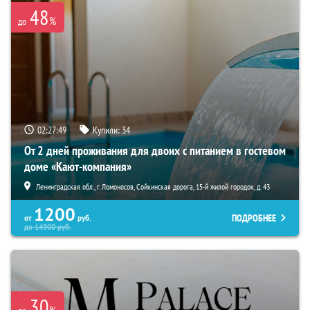
48
%
до
02:27:48
Купили:
34
От 2 дней проживания для двоих с питанием в гостевом
доме «Кают-компания»
Ленинградская обл., г. Ломоносов, Сойкинская дорога, 15-й жилой городок, д. 43
1200
ПОДРОБНЕЕ
от
руб.
до
14900
руб.
30