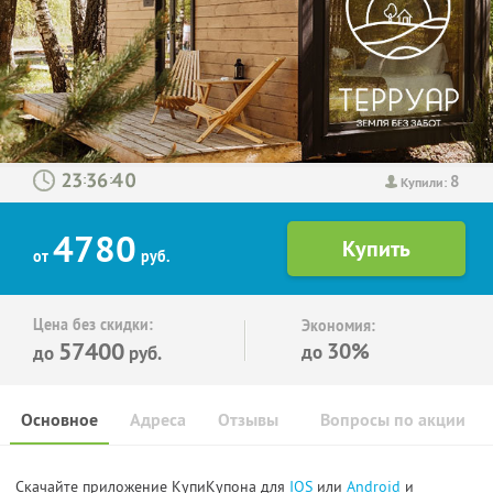
8
:
:
Купили:
4780
от
руб.
Цена без скидки:
Экономия:
57400
30%
до
до
руб.
Основное
Адреса
Отзывы
Вопросы по акции
Скачайте приложение КупиКупона для
IOS
или
Android
и