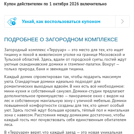
Купон действителен по 1 октября 2026 включительно
Узнай, как воспользоваться купоном
ПОДРОБНЕЕ О ЗАГОРОДНОМ КОМПЛЕКСЕ
Загородный комплекс «Терруар» — это место для тех, кто ищет
тишину и покой в живописном уголке на границе Московской и
Тульской областей. Здесь, вдали от городской суеты, гостей ждут
уютные скандинавские домики и глэмпинг-палатки. Вокруг —
только природа, баня и звенящая тишина.
Каждый домик спроектирован так, чтобы подарить максимум
уюта. Стандартные домики идеально подходят для
романтических выходных вдвоём. В них есть всё необходимое:
мини-кухня и собственный санузел. Домики-студии предлагают
дополнительное преимущество — панорамное окно с видом на
лес и собственную мангальную зону с уличной мебелью. Домики
повышенной комфортности созданы для тех, кто ценит особый
уют. Здесь гостей ждут большая кровать, тёплый пол и мангальная
зона с навесом. Расстояния между домиками достаточно, чтобы
каждый гость мог почувствовать себя единственным обитателем
леса.
В «Терруаре» верят, что каждый заезд — это новая уникальная