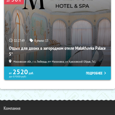
%
до
02:27:48
Купили:
13
Отдых для двоих в загородном отеле Malakhovka Palace
5*
Московская обл., г. о. Люберцы, пгт Малаховка, ул. Красковский Обрыв, 7к1
2520
ПОДРОБНЕЕ
от
руб.
до
57000
руб.
Компания