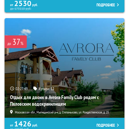
2530
ПОДРОБНЕЕ
от
руб.
до
173110
руб.
37
%
до
02:27:48
Купили:
12
Отдых для двоих в Avrora Family Club рядом с
Пяловским водохранилищем
Московская обл., Мытищинский р-н, д. Степаньково, ул. Рождественская, д. 25
1426
ПОДРОБНЕЕ
от
руб.
до
60600
руб.