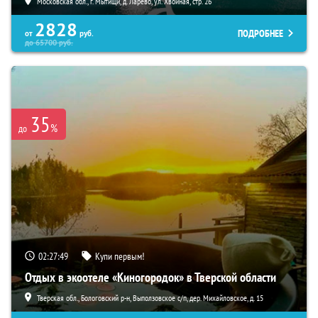
Московская обл., г. Мытищи, д. Ларево, ул. Хвойная, стр. 26
2828
ПОДРОБНЕЕ
от
руб.
до
65700
руб.
35
%
до
02:27:48
Купи первым!
Отдых в экоотеле «Киногородок» в Тверской области
Тверская обл., Бологовский р-н, Выползовское с/п, дер. Михайловское, д. 15