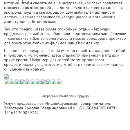
история. Чтобы сделать её ещё интереснее, комплекс предлагает
множество возможностей для досуга. Рядом находятся конюшня,
экотропа, пруд и даже аэродром. Для любителей активности
доступны аренда велосипедов, квадроциклов и организация
джип-туров по бездорожью.
Тем, кто предпочитает более спокойный отдых, «Терруар»
предлагает расслабиться в бане или подогреваемом чане (а лучше
— совместить!). Для вечернего досуга можно арендовать проектор
для просмотра любимых фильмов или Xbox для игр.
Главное в «Терруаре» — это возможность побыть наедине с собой
и природой. Но, конечно, здесь стараются привнести в отдых и
яркие краски. Например, для гостей могут организовать
профессиональную фотосессию, чтобы сохранить воспоминания
о чудесных выходных.
Загородный комплекс «Терруар»
Услуги предоставляет: Индивидуальный предприниматель
Золотарев Ярослав Владимирович,
ИНН 631630184883
, ОГРН
321631200029742