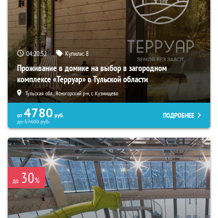
04:20:51
Купили:
8
Проживание в домике на выбор в загородном
комплексе «Терруар» в Тульской области
Тульская обл., Ясногорский р-н, с. Кузмищево
4780
ПОДРОБНЕЕ
от
руб.
до
57400
руб.
30
%
до