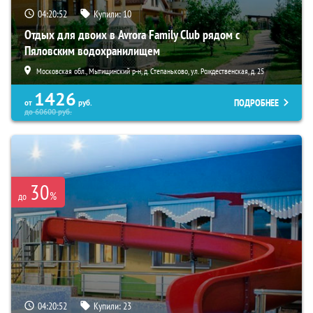
04:20:51
Купили:
10
Отдых для двоих в Avrora Family Club рядом с
Пяловским водохранилищем
Московская обл., Мытищинский р-н, д. Степаньково, ул. Рождественская, д. 25
1426
ПОДРОБНЕЕ
от
руб.
до
60600
руб.
30
%
до
04:20:51
Купили:
23