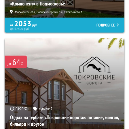
«Компонент» в Подмосковье
Московская обл., Солнечногорский р-н, д. Колтышево, 1
2053
ПОДРОБНЕЕ
от
руб.
до
67400
руб.
64
%
до
04:20:51
Купили:
7
Отдых на турбазе «Покровские ворота»: питание, мангал,
бильярд и другое