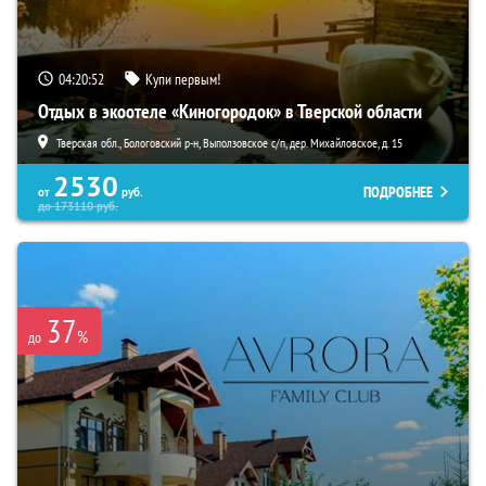
04:20:51
Купи первым!
Отдых в экоотеле «Киногородок» в Тверской области
Тверская обл., Бологовский р-н, Выползовское с/п, дер. Михайловское, д. 15
2530
ПОДРОБНЕЕ
от
руб.
до
173110
руб.
37
%
до