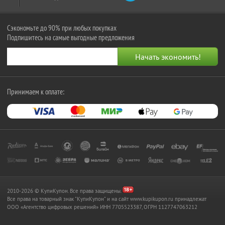
Сэкономьте до 90% при любых покупках
Подпишитесь на самые выгодные предложения
Принимаем к оплате:
2010-2026 © КупиКупон. Все права защищены.
Все права на товарный знак "КупиКупон" и на сайт www.kupikupon.ru принадлежат
OOO «Агентство цифровых решений» ИНН 7705523387, ОГРН 1127747063212