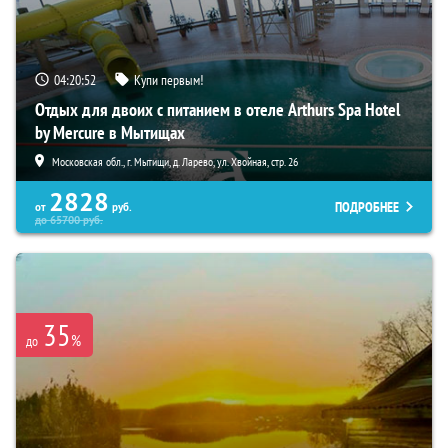
04:20:51
Купи первым!
Отдых для двоих с питанием в отеле Arthurs Spa Hotel
by Mercure в Мытищах
Московская обл., г. Мытищи, д. Ларево, ул. Хвойная, стр. 26
2828
ПОДРОБНЕЕ
от
руб.
до
65700
руб.
35
%
до