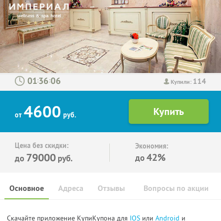
114
:
:
Купили:
4600
от
руб.
Цена без скидки:
Экономия:
79000
42%
до
до
руб.
Основное
Адреса
Отзывы
Вопросы по акции
Скачайте приложение КупиКупона для
IOS
или
Android
и