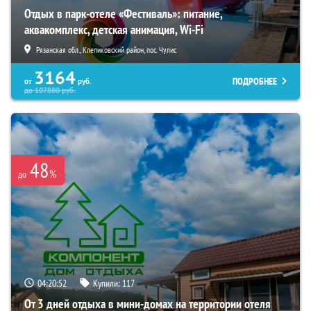
Отдых в парк-отеле «Фестиваль»: питание,
аквакомплекс, детская анимация, Wi-Fi
Рязанская обл., Клепиковский район, пос. Чулис
3164
ПОДРОБНЕЕ
от
руб.
до
107880
руб.
48
%
до
04:20:51
Купили:
117
От 3 дней отдыха в мини-домах на территории отеля