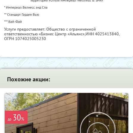
Территория «Отеля Империал Wellness & SPA»
* Империал Велнесс энд Спа
** Стандарт Гарден Вью
*** Вай-Фай
Услуги предоставляет: Общество с ограниченной
ответственностью «Бизнес Центр «Альянс»,
ИНН 4025413840
,
ОГРН 1074025005230
Похожие акции:
30
%
до