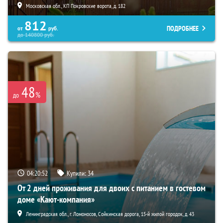
Московская обл., КП Покровские ворота, д. 182
812
ПОДРОБНЕЕ
от
руб.
до
140800
руб.
48
%
до
04:20:51
Купили:
34
От 2 дней проживания для двоих с питанием в гостевом
доме «Кают-компания»
Ленинградская обл., г. Ломоносов, Сойкинская дорога, 15-й жилой городок, д. 43