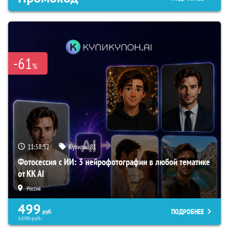
-61
%
11:58:51
Купили:
81
Фотосессия с ИИ: 3 нейрофотографии в любой тематике
от KK AI
Россия
499
ПОДРОБНЕЕ
руб.
1290
руб.