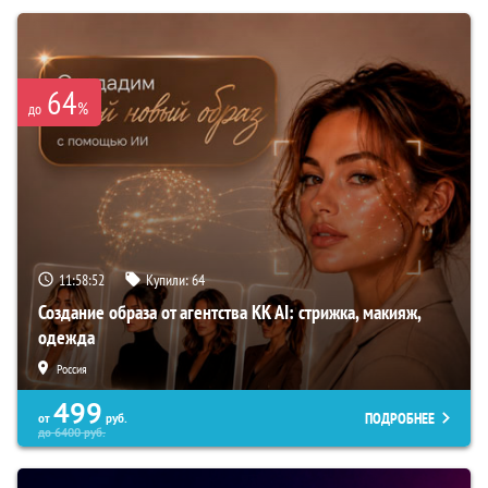
64
%
до
11:58:51
Купили:
64
Создание образа от агентства KK AI: стрижка, макияж,
одежда
Россия
499
ПОДРОБНЕЕ
от
руб.
до
6400
руб.