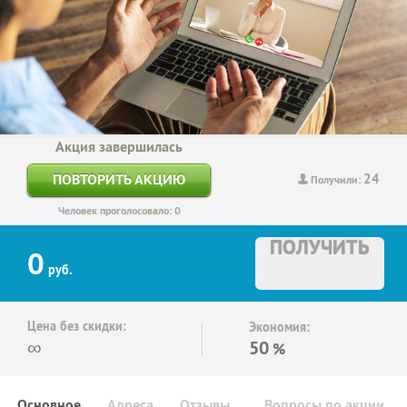
Акция завершилась
24
ПОВТОРИТЬ АКЦИЮ
Получили:
Человек проголосовало: 0
ПОЛУЧИТЬ
0
руб.
Цена без скидки:
Экономия:
∞
50
%
Основное
Адреса
Отзывы
Вопросы по акции