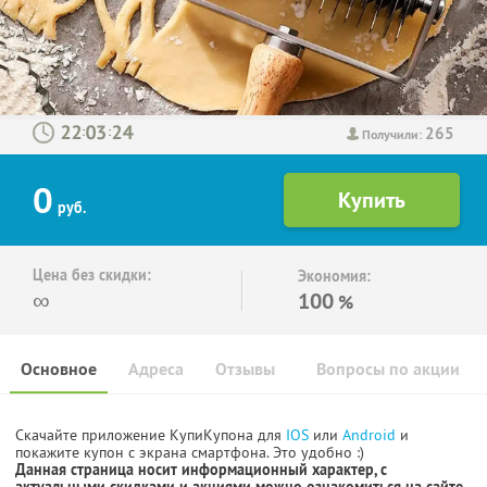
265
:
:
Получили:
0
руб.
Цена без скидки:
Экономия:
∞
100
%
Основное
Адреса
Отзывы
Вопросы по акции
Скачайте приложение КупиКупона для
IOS
или
Android
и
покажите купон с экрана смартфона. Это удобно :)
Данная страница носит информационный характер, с