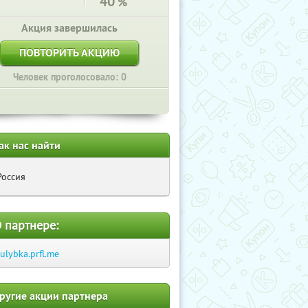
40
%
Акция завершилась
ПОВТОРИТЬ АКЦИЮ
Человек проголосовало: 0
ак нас найти
Россия
 партнере:
-ulybka.prfl.me
ругие акции партнера