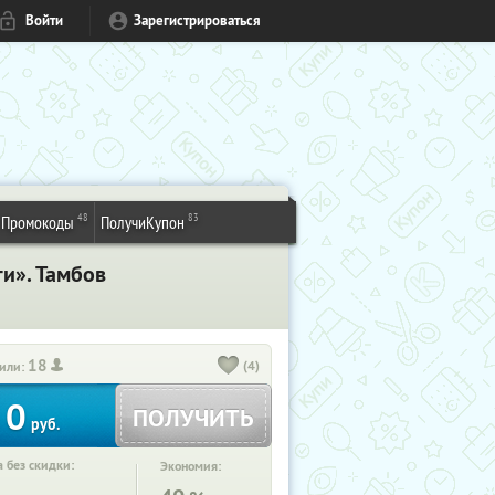
Войти
Зарегистрироваться
48
83
Промокоды
ПолучиКупон
ги». Тамбов
18
(4)
или:
0
ПОЛУЧИТЬ
руб.
 без скидки:
Экономия: