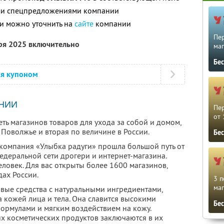
ими спецпредложениями компании
и можно уточнить на
сайте
компании
Пе
бря 2025 включительно
маг
Бе
ся купоном
НИИ
Пе
от 
ть магазинов товаров для ухода за собой и домом,
Поволжье и вторая по величине в России.
Бе
компания «Улыбка радуги» прошла большой путь от
едеральной сети дрогери и интернет-магазина.
ловек. Для вас открыты более 1600 магазинов,
ах России.
3 п
маг
овые средства с натуральными ингредиентами,
 кожей лица и тела. Она славится высокими
Бе
ормулами и мягким воздействием на кожу.
х косметических продуктов заключаются в их