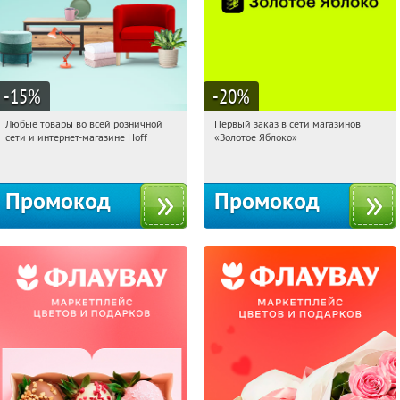
-15
%
-20
%
Любые товары во всей розничной
Первый заказ в сети магазинов
01:23:59
Получили:
83
01:23:59
Получи первым!
сети и интернет-магазине Hoff
«Золотое Яблоко»
Москва, 1-й Волоколамский проезд,
Россия
10с1
Промокод
Промокод