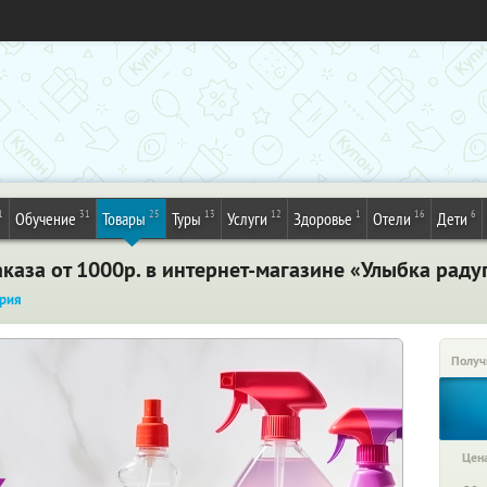
1
31
25
13
12
1
16
6
Обучение
Товары
Туры
Услуги
Здоровье
Отели
Дети
каза от 1000р. в интернет-магазине «Улыбка раду
рия
Получ
Цена