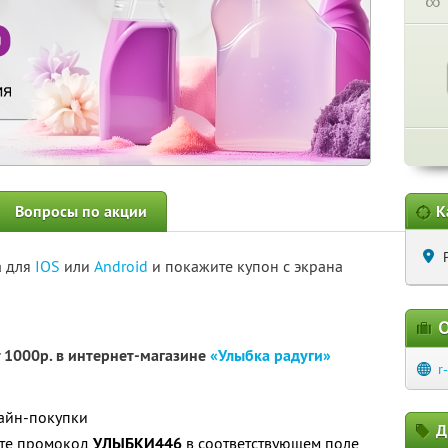
∞
Вопросы по акции
К
а для
IOS
или
Android
и покажите купон с экрана
О
т 1000р. в интернет-магазине
«Улыбка радуги»
r
лайн-покупки
Д
ите промокод
УЛЫБКИ446
в соответствующем поле