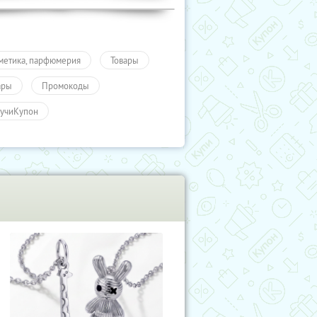
метика, парфюмерия
Товары
ары
Промокоды
учиКупон