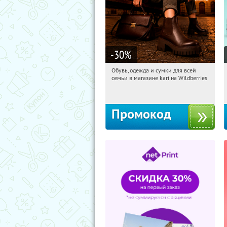
-30
%
Обувь, одежда и сумки для всей
01:23:59
Получили:
30
семьи в магазине kari на Wildberries
Россия
Промокод