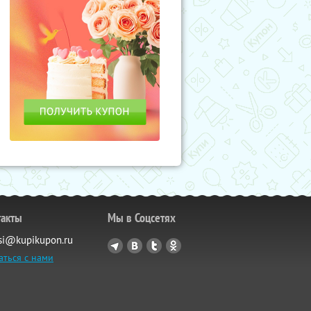
такты
Мы в Соцсетях
si@kupikupon.ru
аться с нами