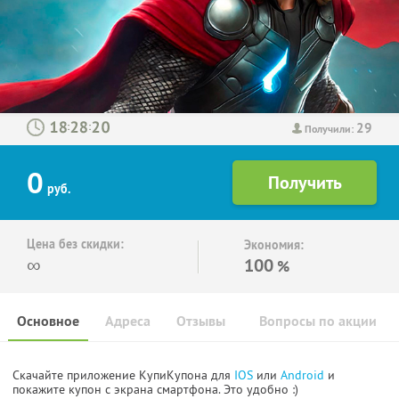
29
:
:
Получили:
0
руб.
Цена без скидки:
Экономия:
∞
100
%
Основное
Адреса
Отзывы
Вопросы по акции
Скачайте приложение КупиКупона для
IOS
или
Android
и
покажите купон с экрана смартфона. Это удобно :)