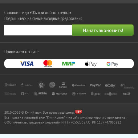
Сэкономьте до 90% при любых покупках
Подпишитесь на самые выгодные предложения
Принимаем к оплате:
2010-2026 © КупиКупон. Все права защищены.
Все права на товарный знак "КупиКупон" и на сайт www.kupikupon.ru принадлежат
OOO «Агентство цифровых решений» ИНН 7705523387, ОГРН 1127747063212