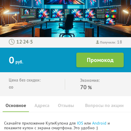
18
:
:
Получили:
0
руб.
Цена без скидки:
Экономия:
∞
70
%
Основное
Адреса
Отзывы
Вопросы по акции
Скачайте приложение КупиКупона для
IOS
или
Android
и
покажите купон с экрана смартфона. Это удобно :)