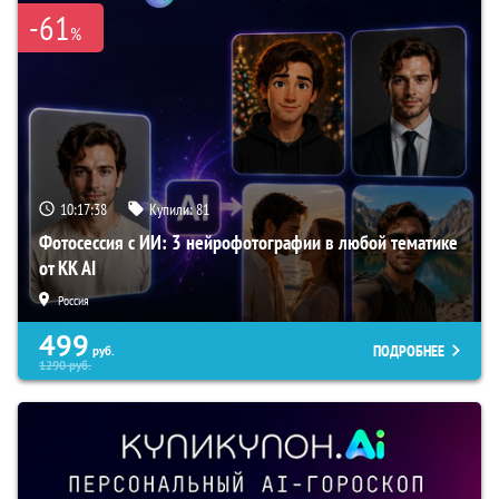
-61
%
10:17:37
Купили:
81
Фотосессия с ИИ: 3 нейрофотографии в любой тематике
от KK AI
Россия
499
ПОДРОБНЕЕ
руб.
1290
руб.