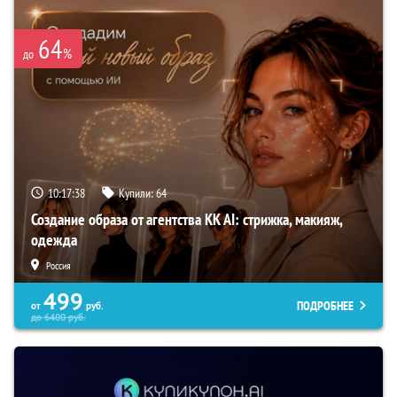
64
%
до
10:17:37
Купили:
64
Создание образа от агентства KK AI: стрижка, макияж,
одежда
Россия
499
ПОДРОБНЕЕ
от
руб.
до
6400
руб.