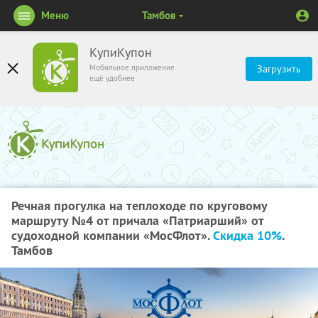
Меню
Тамбов
КупиКупон
Мобильное приложение
Загрузить
ещё удобнее
Речная прогулка на теплоходе по круговому
маршруту №4 от причала «Патриарший» от
судоходной компании «МосФлот».
Скидка 10%
.
Тамбов