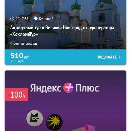
10:17:37
Купили:
2
Автобусный тур в Великий Новгород от туроператора
«ХохломаТур»
Сенная площадь
510
ПОДРОБНЕЕ
руб.
5190
руб.
-100
%