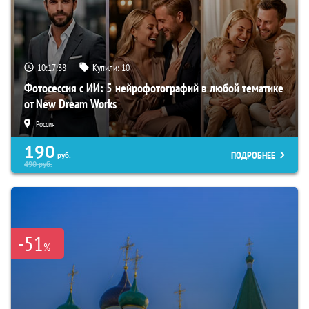
10:17:37
Купили:
10
Фотосессия с ИИ: 5 нейрофотографий в любой тематике
от New Dream Works
Россия
190
ПОДРОБНЕЕ
руб.
490
руб.
-51
%