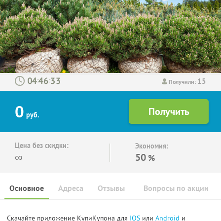
15
:
:
Получили:
0
руб.
Цена без скидки:
Экономия:
∞
50
%
Основное
Адреса
Отзывы
Вопросы по акции
Скачайте приложение КупиКупона для
IOS
или
Android
и