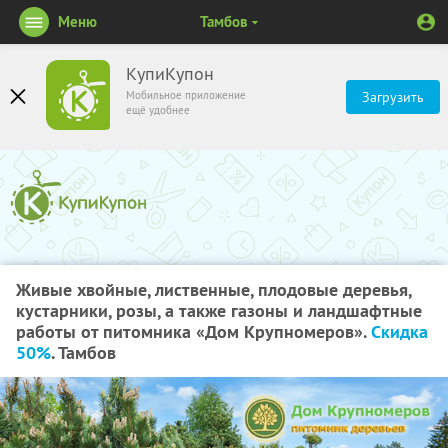
Меню
Тамбов
КупиКупон
Мобильное приложение
Загрузить
ещё удобнее
Живые хвойные, лиственные, плодовые деревья,
кустарники, розы, а также газоны и ландшафтные
работы от питомника «Дом Крупномеров».
Скидка
50%
. Тамбов