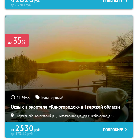
ПОДРОБНЕЕ
от
руб.
до
65700
руб.
35
%
до
12:24:32
Купи первым!
Отдых в экоотеле «Киногородок» в Тверской области
Тверская обл., Бологовский р-н, Выползовское с/п, дер. Михайловское, д. 15
2530
ПОДРОБНЕЕ
от
руб.
до
173110
руб.