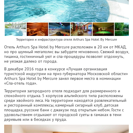
Территория и инфраструктура отеля Arthurs Spa Hotel By Mercure
Отель Arthurs Spa Hotel by Mercure расположен в 20 км от МКАД,
но про шумный мегаполис вы забудете мгновенно. Свежий воздух,
тишина, гостиничный уют и спа-процедуры позволят отдохнуть,
не уезжая далеко от города.
В декабре 2016 года в конкурсе «Лучшая организация
туристской индустрии на приз губернатора Московской области»
Arthurs Spa Hotel by Mercure занял первое место в номинации
«Спа-отель года».
Территория загородного отеля подходит для размеренного и
спокойного отдыха. 5 корпусов альпийского типа расположены
среди хвойного леса. На территории находятся развлекательный
и ресторанный комплексы, камерный сигарный клуб, детская
площадка, русские бани с джакузи под открытым небом. Гости с
удовольствием отдыхают от городской суеты в гамаках в тени
деревьев или в беседках у пруда.