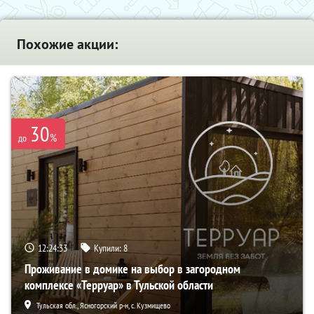
Похожие акции:
30
%
до
12:24:32
Купили:
8
Проживание в домике на выбор в загородном
комплексе «Терруар» в Тульской области
Тульская обл., Ясногорский р-н, с. Кузмищево