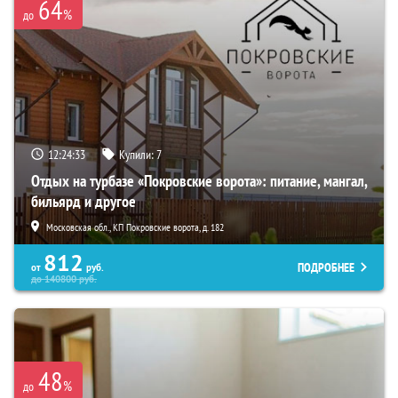
64
%
до
12:24:32
Купили:
7
Отдых на турбазе «Покровские ворота»: питание, мангал,
бильярд и другое
Московская обл., КП Покровские ворота, д. 182
812
ПОДРОБНЕЕ
от
руб.
до
140800
руб.
48
%
до