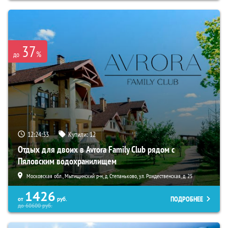
37
%
до
12:24:32
Купили:
12
Отдых для двоих в Avrora Family Club рядом с
Пяловским водохранилищем
Московская обл., Мытищинский р-н, д. Степаньково, ул. Рождественская, д. 25
1426
ПОДРОБНЕЕ
от
руб.
до
60600
руб.