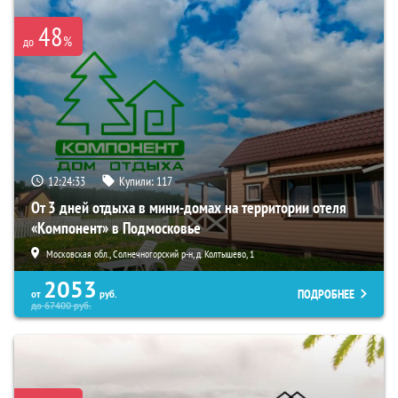
48
%
до
12:24:32
Купили:
117
От 3 дней отдыха в мини-домах на территории отеля
«Компонент» в Подмосковье
Московская обл., Солнечногорский р-н, д. Колтышево, 1
2053
ПОДРОБНЕЕ
от
руб.
до
67400
руб.