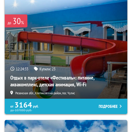
30
%
до
12:24:32
Купили:
23
Отдых в парк-отеле «Фестиваль»: питание,
аквакомплекс, детская анимация, Wi-Fi
Рязанская обл., Клепиковский район, пос. Чулис
3164
ПОДРОБНЕЕ
от
руб.
до
107880
руб.