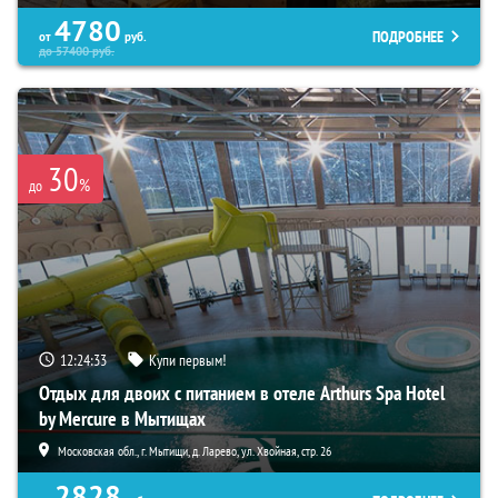
4780
ПОДРОБНЕЕ
от
руб.
до
57400
руб.
30
%
до
12:24:32
Купи первым!
Отдых для двоих с питанием в отеле Arthurs Spa Hotel
by Mercure в Мытищах
Московская обл., г. Мытищи, д. Ларево, ул. Хвойная, стр. 26
2828