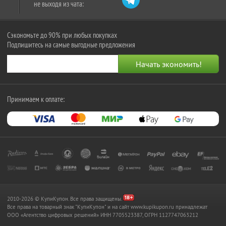
не выходя из чата:
Сэкономьте до 90% при любых покупках
Подпишитесь на самые выгодные предложения
Принимаем к оплате:
2010-2026 © КупиКупон. Все права защищены.
Все права на товарный знак "КупиКупон" и на сайт www.kupikupon.ru принадлежат
OOO «Агентство цифровых решений» ИНН 7705523387, ОГРН 1127747063212